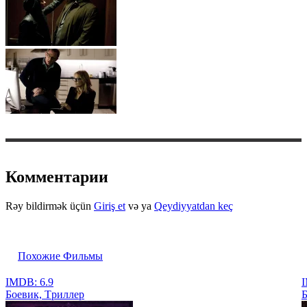
Комментарии
Rəy bildirmək üçün
Giriş et
və ya
Qeydiyyatdan keç
Похожие Фильмы
IMDB: 6.9
I
Боевик, Tриллер
Б