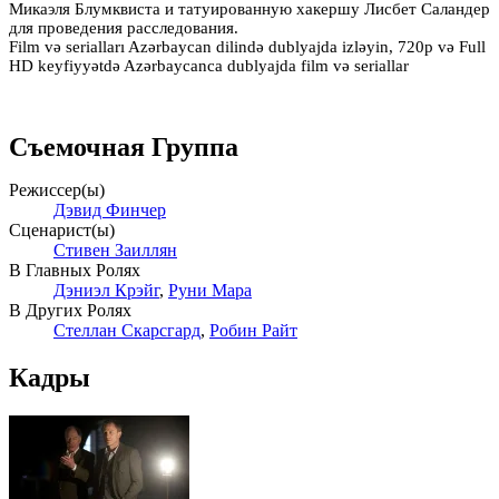
Микаэля Блумквиста и татуированную хакершу Лисбет Саландер
для проведения расследования.
Film və serialları Azərbaycan dilində dublyajda izləyin, 720p və Full
HD keyfiyyətdə Azərbaycanca dublyajda film və seriallar
Съемочная Группа
Режиссер(ы)
Дэвид Финчер
Сценарист(ы)
Стивен Заиллян
В Главных Ролях
Дэниэл Крэйг
,
Руни Мара
В Других Ролях
Стеллан Скарсгард
,
Робин Райт
Кадры