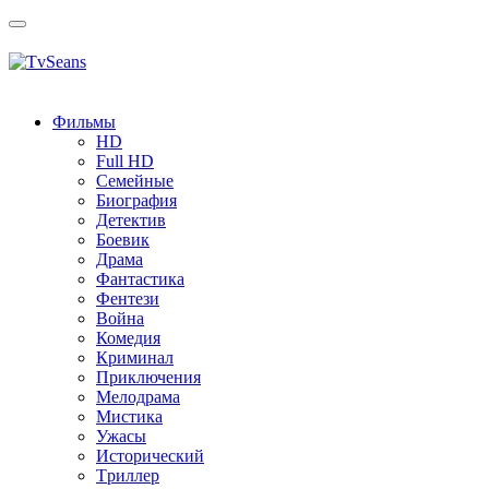
Toggle
navigation
Фильмы
HD
Full HD
Семейные
Биография
Детектив
Боевик
Драма
Фантастика
Фентези
Война
Комедия
Криминал
Приключения
Мелодрама
Мистика
Ужасы
Исторический
Tриллер