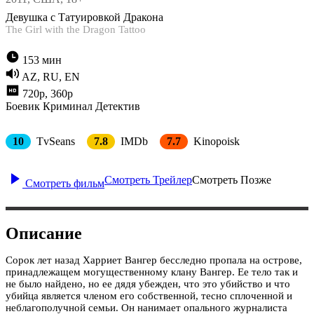
Девушка с Татуировкой Дракона
The Girl with the Dragon Tattoo
153 мин
AZ, RU, EN
720p, 360p
Боевик
Криминал
Детектив
10
TvSeans
7.8
IMDb
7.7
Kinopoisk
Смотреть Трейлер
Смотреть Позже
Смотреть фильм
Описание
Сорок лет назад Харриет Вангер бесследно пропала на острове,
принадлежащем могущественному клану Вангер. Ее тело так и
не было найдено, но ее дядя убежден, что это убийство и что
убийца является членом его собственной, тесно сплоченной и
неблагополучной семьи. Он нанимает опального журналиста