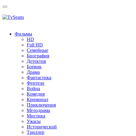
Toggle
navigation
Фильмы
HD
Full HD
Семейные
Биография
Детектив
Боевик
Драма
Фантастика
Фентези
Война
Комедия
Криминал
Приключения
Мелодрама
Мистика
Ужасы
Исторический
Tриллер