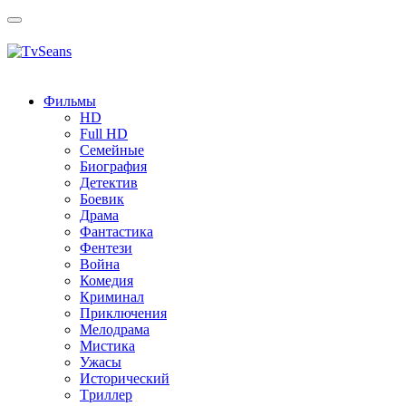
Toggle
navigation
Фильмы
HD
Full HD
Семейные
Биография
Детектив
Боевик
Драма
Фантастика
Фентези
Война
Комедия
Криминал
Приключения
Мелодрама
Мистика
Ужасы
Исторический
Tриллер