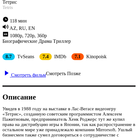
Тетрис
Tetris
118 мин
AZ, RU, EN
1080p, 720p, 360p
Биографические
Драма
Tриллер
8.7
TvSeans
7.4
IMDb
7.1
Kinopoisk
Смотреть Позже
Смотреть фильм
Описание
Увидев в 1988 году на выставке в Лас-Вегасе видеоигру
«Тетрис», созданную советским программистом Алексеем
Пажитновым, предприниматель Хенк Роджерс тут же купил
права на дистрибуцию игры в Японии, так как распространение в
остальном мире уже принадлежало компании Mirrorsoft. Ушлый
бизнесмен также сумел договориться о сотрудничестве с