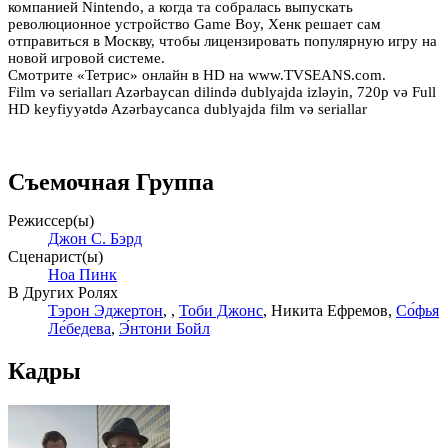
компанией Nintendo, а когда та собралась выпускать
революционное устройство Game Boy, Хенк решает сам
отправиться в Москву, чтобы лицензировать популярную игру на
новой игровой системе.
Смотрите «Тетрис» онлайн в HD на www.TVSEANS.com.
Film və serialları Azərbaycan dilində dublyajda izləyin, 720p və Full
HD keyfiyyətdə Azərbaycanca dublyajda film və seriallar
Съемочная Группа
Режиссер(ы)
Джон С. Бэрд
Сценарист(ы)
Ноа Пинк
В Других Ролях
Тэрон Эджертон
,
,
Тоби Джонс
,
Никита Ефремов
,
Со́фья
Ле́бедева
,
Э́нтони Бойл
Кадры