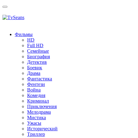
Toggle
navigation
Фильмы
HD
Full HD
Семейные
Биография
Детектив
Боевик
Драма
Фантастика
Фентези
Война
Комедия
Криминал
Приключения
Мелодрама
Мистика
Ужасы
Исторический
Tриллер