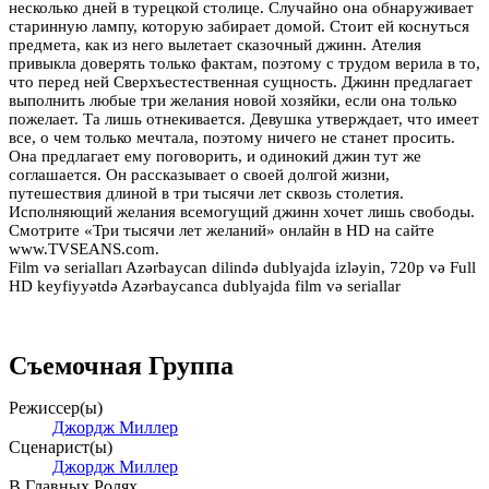
несколько дней в турецкой столице. Случайно она обнаруживает
старинную лампу, которую забирает домой. Стоит ей коснуться
предмета, как из него вылетает сказочный джинн. Ателия
привыкла доверять только фактам, поэтому с трудом верила в то,
что перед ней Сверхъестественная сущность. Джинн предлагает
выполнить любые три желания новой хозяйки, если она только
пожелает. Та лишь отнекивается. Девушка утверждает, что имеет
все, о чем только мечтала, поэтому ничего не станет просить.
Она предлагает ему поговорить, и одинокий джин тут же
соглашается. Он рассказывает о своей долгой жизни,
путешествия длиной в три тысячи лет сквозь столетия.
Исполняющий желания всемогущий джинн хочет лишь свободы.
Смотрите «Три тысячи лет желаний» онлайн в HD на сайте
www.TVSEANS.com.
Film və serialları Azərbaycan dilində dublyajda izləyin, 720p və Full
HD keyfiyyətdə Azərbaycanca dublyajda film və seriallar
Съемочная Группа
Режиссер(ы)
Джордж Миллер
Сценарист(ы)
Джордж Миллер
В Главных Ролях