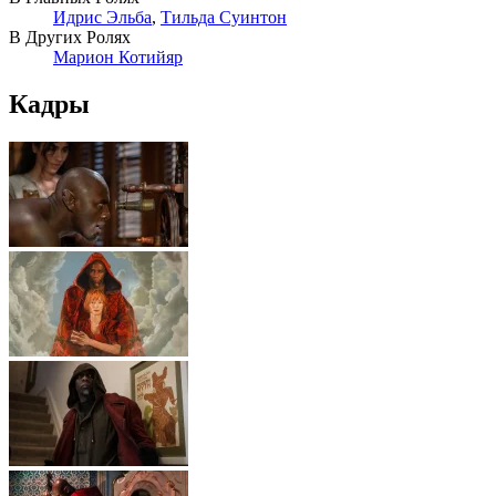
Идрис Эльба
,
Тильда Суинтон
В Других Ролях
Марион Котийяр
Кадры