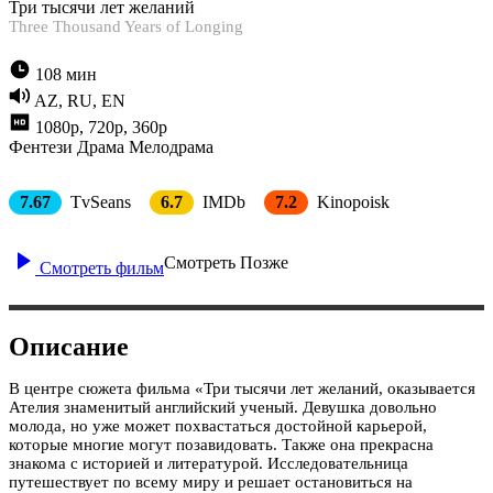
Три тысячи лет желаний
Three Thousand Years of Longing
108 мин
AZ, RU, EN
1080p, 720p, 360p
Фентези
Драма
Мелодрама
7.67
TvSeans
6.7
IMDb
7.2
Kinopoisk
Смотреть Позже
Смотреть фильм
Описание
В центре сюжета фильма «Три тысячи лет желаний, оказывается
Ателия знаменитый английский ученый. Девушка довольно
молода, но уже может похвастаться достойной карьерой,
которые многие могут позавидовать. Также она прекрасна
знакома с историей и литературой. Исследовательница
путешествует по всему миру и решает остановиться на