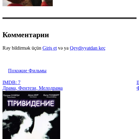
Комментарии
Rəy bildirmək üçün
Giriş et
və ya
Qeydiyyatdan keç
Похожие Фильмы
IMDB: 7
I
Драма, Фентези, Мелодрама
Ф