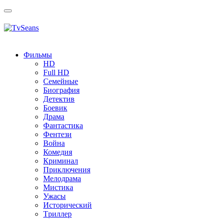
Toggle
navigation
Фильмы
HD
Full HD
Семейные
Биография
Детектив
Боевик
Драма
Фантастика
Фентези
Война
Комедия
Криминал
Приключения
Мелодрама
Мистика
Ужасы
Исторический
Tриллер