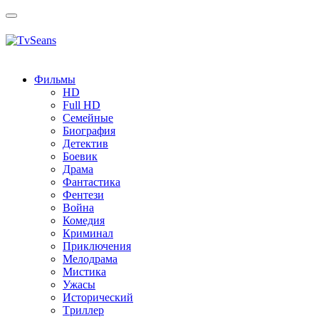
Toggle
navigation
Фильмы
HD
Full HD
Семейные
Биография
Детектив
Боевик
Драма
Фантастика
Фентези
Война
Комедия
Криминал
Приключения
Мелодрама
Мистика
Ужасы
Исторический
Tриллер