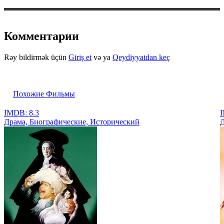
Комментарии
Rəy bildirmək üçün
Giriş et
və ya
Qeydiyyatdan keç
Похожие Фильмы
IMDB: 8.3
I
Драма, Биографические, Исторический
Д