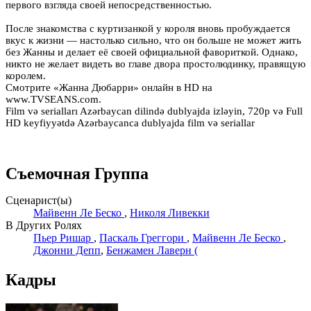
первого взгляда своей непосредственностью.
После знакомства с куртизанкой у короля вновь пробуждается
вкус к жизни — настолько сильно, что он больше не может жить
без Жанны и делает её своей официальной фавориткой. Однако,
никто не желает видеть во главе двора простолюдинку, правящую
королем.
Смотрите «Жанна Дюбарри» онлайн в HD на
www.TVSEANS.com.
Film və serialları Azərbaycan dilində dublyajda izləyin, 720p və Full
HD keyfiyyətdə Azərbaycanca dublyajda film və seriallar
Съемочная Группа
Сценарист(ы)
Майвенн Ле Беско
,
Николя Ливекки
В Других Ролях
Пьер Ришар
,
Паскаль Греггори
,
Майвенн Ле Беско
,
Джонни Депп
,
Бенжамен Лаверн (
Кадры