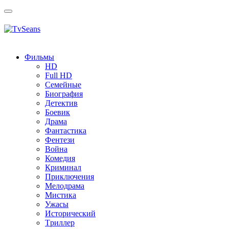
Toggle
navigation
Фильмы
HD
Full HD
Семейные
Биография
Детектив
Боевик
Драма
Фантастика
Фентези
Война
Комедия
Криминал
Приключения
Мелодрама
Мистика
Ужасы
Исторический
Tриллер