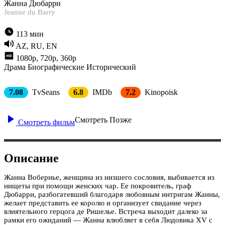
Жанна Дюбарри
Jeanne du Barry
113 мин
AZ, RU, EN
1080p, 720p, 360p
Драма
Биографические
Исторический
7.08
TvSeans
6.8
IMDb
7.2
Kinopoisk
Смотреть Позже
Смотреть фильм
Описание
Жанна Вобернье, женщина из низшего сословия, выбивается из
нищеты при помощи женских чар. Ее покровитель, граф
Дюбарри, разбогатевший благодаря любовным интригам Жанны,
желает представить ее королю и организует свидание через
влиятельного герцога де Ришелье. Встреча выходит далеко за
рамки его ожиданий — Жанна влюбляет в себя Людовика XV с