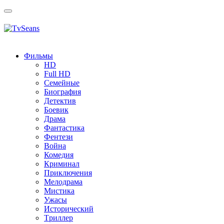
Toggle
navigation
Фильмы
HD
Full HD
Семейные
Биография
Детектив
Боевик
Драма
Фантастика
Фентези
Война
Комедия
Криминал
Приключения
Мелодрама
Мистика
Ужасы
Исторический
Tриллер