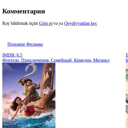
Комментарии
Rəy bildirmək üçün
Giriş et
və ya
Qeydiyyatdan keç
Похожие Фильмы
IMDB: 6.5
I
Фентези, Приключения, Семейный, Комедия, Мюзикл
Б