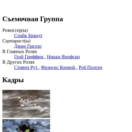
Съемочная Группа
Режиссер(ы)
Спайк Брандт
Сценарист(ы)
Джин Грилло
В Главных Ролях
Грэй Гриффин
,
Никки Янофски
В Других Ролях
Стивен Рут
,
Фрэнсис Конрой
,
Роб Полсен
Кадры