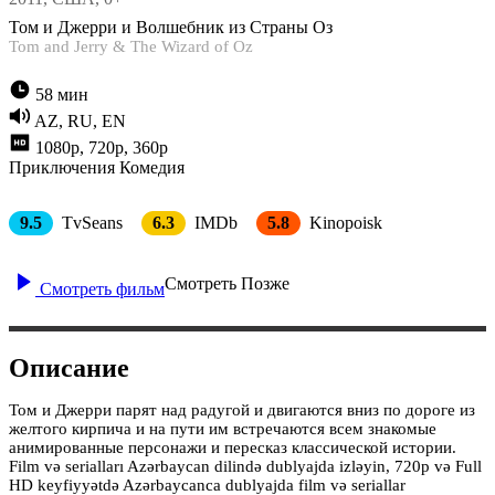
Том и Джерри и Волшебник из Страны Оз
Tom and Jerry & The Wizard of Oz
58 мин
AZ, RU, EN
1080p, 720p, 360p
Приключения
Комедия
9.5
TvSeans
6.3
IMDb
5.8
Kinopoisk
Смотреть Позже
Смотреть фильм
Описание
Том и Джерри парят над радугой и двигаются вниз по дороге из
желтого кирпича и на пути им встречаются всем знакомые
анимированные персонажи и пересказ классической истории.
Film və serialları Azərbaycan dilində dublyajda izləyin, 720p və Full
HD keyfiyyətdə Azərbaycanca dublyajda film və seriallar