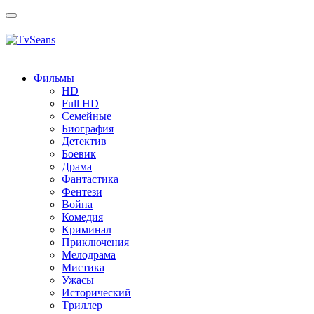
Toggle
navigation
Фильмы
HD
Full HD
Семейные
Биография
Детектив
Боевик
Драма
Фантастика
Фентези
Война
Комедия
Криминал
Приключения
Мелодрама
Мистика
Ужасы
Исторический
Tриллер