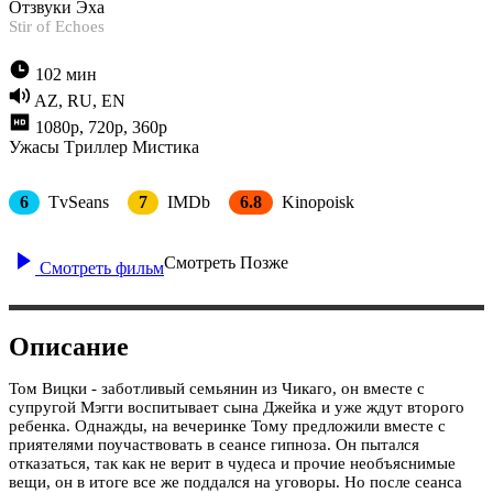
Отзвуки Эха
Stir of Echoes
102 мин
AZ, RU, EN
1080p, 720p, 360p
Ужасы
Tриллер
Мистика
6
TvSeans
7
IMDb
6.8
Kinopoisk
Смотреть Позже
Смотреть фильм
Описание
Том Вицки - заботливый семьянин из Чикаго, он вместе с
супругой Мэгги воспитывает сына Джейка и уже ждут второго
ребенка. Однажды, на вечеринке Тому предложили вместе с
приятелями поучаствовать в сеансе гипноза. Он пытался
отказаться, так как не верит в чудеса и прочие необъяснимые
вещи, он в итоге все же поддался на уговоры. Но после сеанса