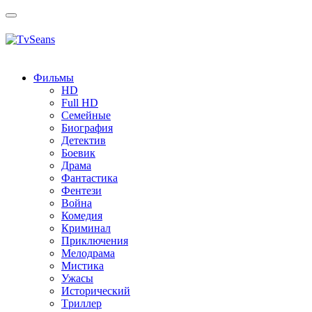
Toggle
navigation
Фильмы
HD
Full HD
Семейные
Биография
Детектив
Боевик
Драма
Фантастика
Фентези
Война
Комедия
Криминал
Приключения
Мелодрама
Мистика
Ужасы
Исторический
Tриллер