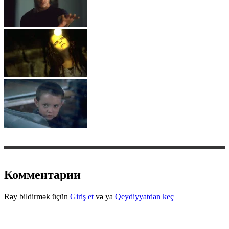
Комментарии
Rəy bildirmək üçün
Giriş et
və ya
Qeydiyyatdan keç