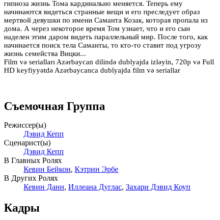
гипноза жизнь Тома кардинально меняется. Теперь ему
начинаются видеться странные вещи и его преследует образ
мертвой девушки по имени Саманта Козак, которая пропала из
дома. А через некоторое время Том узнает, что и его сын
наделен этим даром видеть параллельный мир. После того, как
начинается поиск тела Саманты, то кто-то ставит под угрозу
жизнь семейства Вицки...
Film və serialları Azərbaycan dilində dublyajda izləyin, 720p və Full
HD keyfiyyətdə Azərbaycanca dublyajda film və seriallar
Съемочная Группа
Режиссер(ы)
Дэвид Кепп
Сценарист(ы)
Дэвид Кепп
В Главных Ролях
Кевин Бейкон
,
Кэтрин Эрбе
В Других Ролях
Кевин Данн
,
Иллеана Дуглас
,
Захари Дэвид Коуп
Кадры