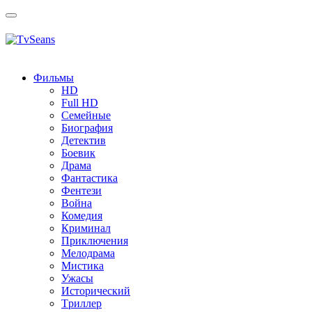
Toggle
navigation
Фильмы
HD
Full HD
Семейные
Биография
Детектив
Боевик
Драма
Фантастика
Фентези
Война
Комедия
Криминал
Приключения
Мелодрама
Мистика
Ужасы
Исторический
Tриллер