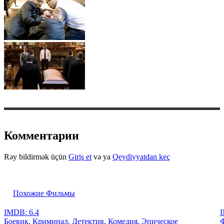
Комментарии
Rəy bildirmək üçün
Giriş et
və ya
Qeydiyyatdan keç
Похожие Фильмы
IMDB: 6.4
I
Боевик, Криминал, Детектив, Комедия, Эпическое
Ф