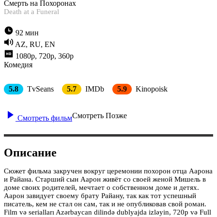
Смерть на Похоронах
Death at a Funeral
92 мин
AZ, RU, EN
1080p, 720p, 360p
Комедия
5.8
TvSeans
5.7
IMDb
5.9
Kinopoisk
Смотреть Позже
Смотреть фильм
Описание
Сюжет фильма закручен вокруг церемонии похорон отца Аарона
и Райана. Старший сын Аарон живёт со своей женой Мишель в
доме своих родителей, мечтает о собственном доме и детях.
Аарон завидует своему брату Райану, так как тот успешный
писатель, кем не стал он сам, так и не опубликовав свой роман.
Film və serialları Azərbaycan dilində dublyajda izləyin, 720p və Full