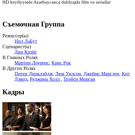
HD keyfiyyətdə Azərbaycanca dublyajda film və seriallar
Съемочная Группа
Режиссер(ы)
Нил ЛаБут
Сценарист(ы)
Дин Крэйг
В Главных Ролях
Мартин Лоуренс
,
Крис Рок
В Других Ролях
Питер Динклэйдж
,
Люк Уилсон
,
Джеймс Марсден
,
Кит
Дэвид
,
Реджина Холл
,
Трэйси Морган
Кадры