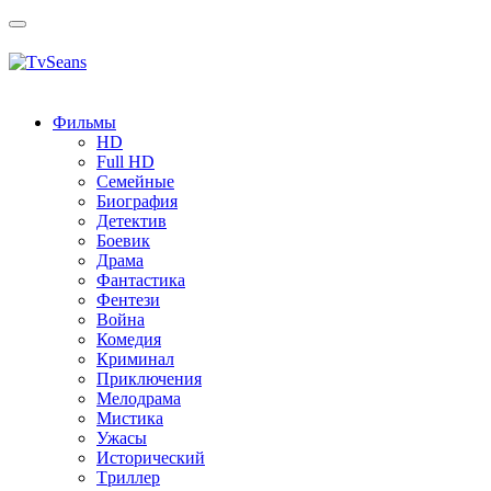
Toggle
navigation
Фильмы
HD
Full HD
Семейные
Биография
Детектив
Боевик
Драма
Фантастика
Фентези
Война
Комедия
Криминал
Приключения
Мелодрама
Мистика
Ужасы
Исторический
Tриллер