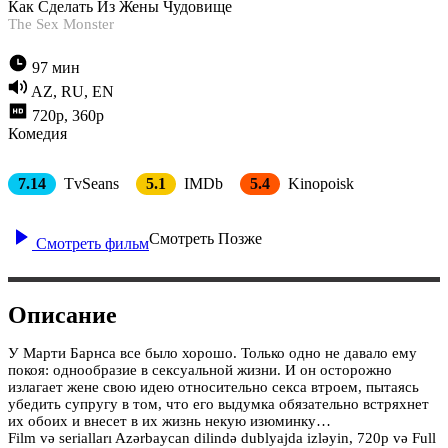
Как Сделать Из Жены Чудовище
The Sex Monster
97 мин
AZ, RU, EN
720p, 360p
Комедия
7.14
TvSeans
5.1
IMDb
5.4
Kinopoisk
Смотреть Позже
Смотреть фильм
Описание
У Марти Барнса все было хорошо. Только одно не давало ему
покоя: однообразие в сексуальной жизни. И он осторожно
излагает жене свою идею относительно секса втроем, пытаясь
убедить супругу в том, что его выдумка обязательно встряхнет
их обоих и внесет в их жизнь некую изюминку…
Film və serialları Azərbaycan dilində dublyajda izləyin, 720p və Full