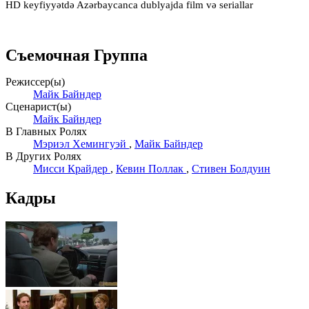
HD keyfiyyətdə Azərbaycanca dublyajda film və seriallar
Съемочная Группа
Режиссер(ы)
Майк Байндер
Сценарист(ы)
Майк Байндер
В Главных Ролях
Мэриэл Хемингуэй
,
Майк Байндер
В Других Ролях
Мисси Крайдер
,
Кевин Поллак
,
Стивен Болдуин
Кадры