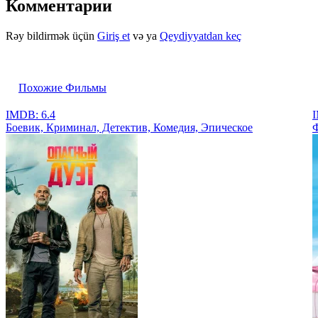
Комментарии
Rəy bildirmək üçün
Giriş et
və ya
Qeydiyyatdan keç
Похожие Фильмы
IMDB: 6.4
I
Боевик, Криминал, Детектив, Комедия, Эпическое
Ф