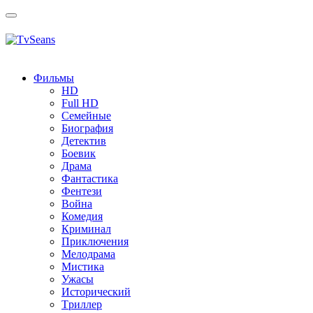
Toggle
navigation
Фильмы
HD
Full HD
Семейные
Биография
Детектив
Боевик
Драма
Фантастика
Фентези
Война
Комедия
Криминал
Приключения
Мелодрама
Мистика
Ужасы
Исторический
Tриллер