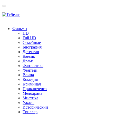
Toggle
navigation
Фильмы
HD
Full HD
Семейные
Биография
Детектив
Боевик
Драма
Фантастика
Фентези
Война
Комедия
Криминал
Приключения
Мелодрама
Мистика
Ужасы
Исторический
Tриллер