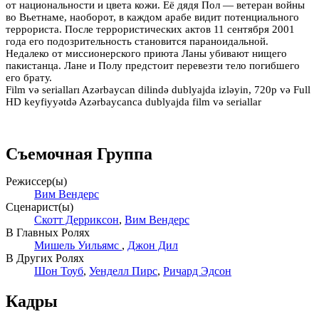
от национальности и цвета кожи. Её дядя Пол — ветеран войны
во Вьетнаме, наоборот, в каждом арабе видит потенциального
террориста. После террористических актов 11 сентября 2001
года его подозрительность становится параноидальной.
Недалеко от миссионерского приюта Ланы убивают нищего
пакистанца. Лане и Полу предстоит перевезти тело погибшего
его брату.
Film və serialları Azərbaycan dilində dublyajda izləyin, 720p və Full
HD keyfiyyətdə Azərbaycanca dublyajda film və seriallar
Съемочная Группа
Режиссер(ы)
Вим Вендерс
Сценарист(ы)
Скотт Дерриксон
,
Вим Вендерс
В Главных Ролях
Мишель Уильямс
,
Джон Дил
В Других Ролях
Шон Тоуб
,
Уенделл Пирс
,
Ричард Эдсон
Кадры