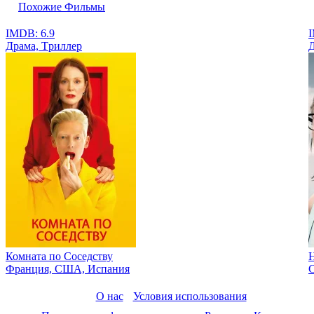
Похожие Фильмы
IMDB: 6.9
I
Драма, Tриллер
Д
Комната по Cоседству
Франция, США, Испания
О нас
Условия использования