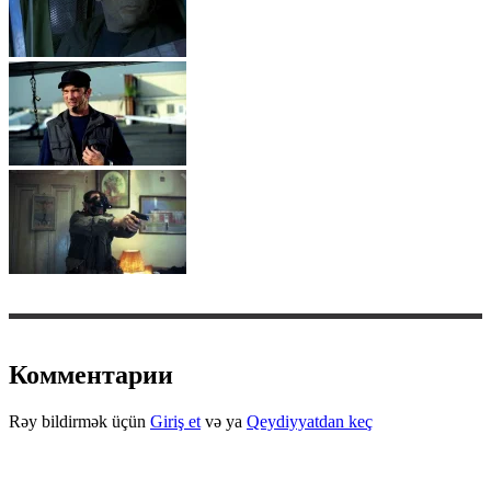
Комментарии
Rəy bildirmək üçün
Giriş et
və ya
Qeydiyyatdan keç