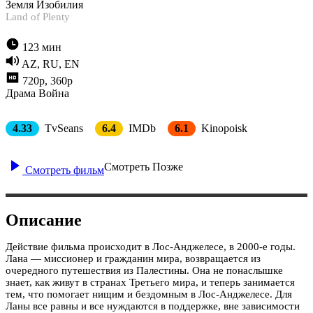
Земля Изобилия
Land of Plenty
123 мин
AZ, RU, EN
720p, 360p
Драма
Война
4.33
TvSeans
6.4
IMDb
6.1
Kinopoisk
Смотреть Позже
Смотреть фильм
Описание
Действие фильма происходит в Лос-Анджелесе, в 2000-е годы.
Лана — миссионер и гражданин мира, возвращается из
очередного путешествия из Палестины. Она не понаслышке
знает, как живут в странах Третьего мира, и теперь занимается
тем, что помогает нищим и бездомным в Лос-Анджелесе. Для
Ланы все равны и все нуждаются в поддержке, вне зависимости