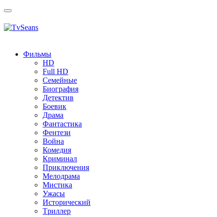
Toggle
navigation
Фильмы
HD
Full HD
Семейные
Биография
Детектив
Боевик
Драма
Фантастика
Фентези
Война
Комедия
Криминал
Приключения
Мелодрама
Мистика
Ужасы
Исторический
Tриллер