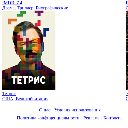
IMDB: 7.4
I
Драма, Tриллер, Биографические
Д
Тетрис
США, Великобритания
О нас
Условия использования
Политика конфиденциальности
Реклама
Контакты