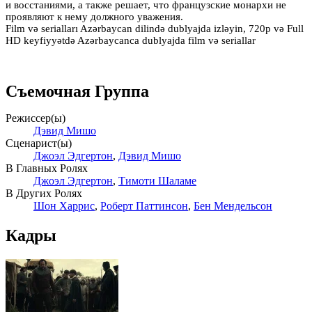
и восстаниями, а также решает, что французские монархи не
проявляют к нему должного уважения.
Film və serialları Azərbaycan dilində dublyajda izləyin, 720p və Full
HD keyfiyyətdə Azərbaycanca dublyajda film və seriallar
Съемочная Группа
Режиссер(ы)
Дэвид Мишо
Сценарист(ы)
Джоэл Эдгертон
,
Дэвид Мишо
В Главных Ролях
Джоэл Эдгертон
,
Тимоти Шаламе
В Других Ролях
Шон Харрис
,
Роберт Паттинсон
,
Бен Мендельсон
Кадры