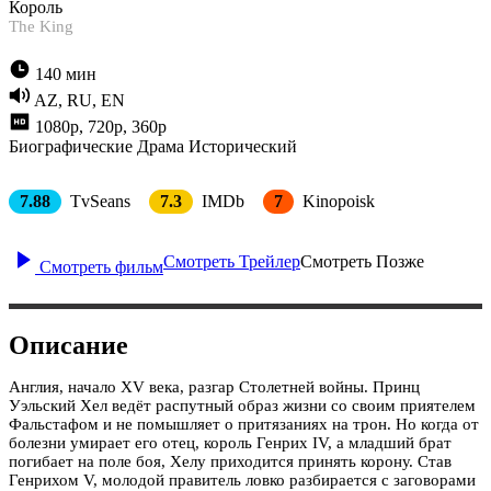
Король
The King
140 мин
AZ, RU, EN
1080p, 720p, 360p
Биографические
Драма
Исторический
7.88
TvSeans
7.3
IMDb
7
Kinopoisk
Смотреть Трейлер
Смотреть Позже
Смотреть фильм
Описание
Англия, начало XV века, разгар Столетней войны. Принц
Уэльский Хел ведёт распутный образ жизни со своим приятелем
Фальстафом и не помышляет о притязаниях на трон. Но когда от
болезни умирает его отец, король Генрих IV, а младший брат
погибает на поле боя, Хелу приходится принять корону. Став
Генрихом V, молодой правитель ловко разбирается с заговорами