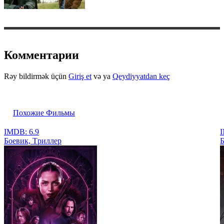
Комментарии
Rəy bildirmək üçün
Giriş et
və ya
Qeydiyyatdan keç
Похожие Фильмы
IMDB: 6.9
I
Боевик, Tриллер
Б