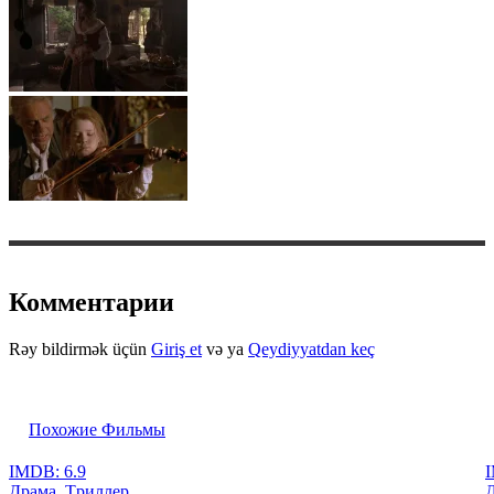
Комментарии
Rəy bildirmək üçün
Giriş et
və ya
Qeydiyyatdan keç
Похожие Фильмы
IMDB: 6.9
I
Драма, Tриллер
Д