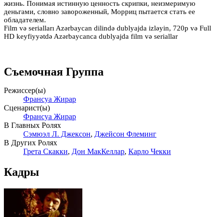
жизнь. Понимая истинную ценность скрипки, неизмеримую
деньгами, словно завороженный, Морриц пытается стать ее
обладателем.
Film və serialları Azərbaycan dilində dublyajda izləyin, 720p və Full
HD keyfiyyətdə Azərbaycanca dublyajda film və seriallar
Съемочная Группа
Режиссер(ы)
Франсуа Жирар
Сценарист(ы)
Франсуа Жирар
В Главных Ролях
Сэмюэл Л. Джексон
,
Джейсон Флеминг
В Других Ролях
Грета Скакки
,
Дон МакКеллар
,
Карло Чекки
Кадры