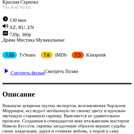
Красная Скрипка
The Red Violin
130 мин
AZ, RU, EN
720p, 360p
Драма
Мистика
Музыкальные
7.55
TvSeans
7.6
IMDb
7.5
Kinopoisk
Смотреть Позже
Смотреть фильм
Описание
Накануне аукциона группа экспертов, возглавляемая Чарльзом
Моррицем, исследует необычную по своему цвету и идеально
звучащую старинную скрипку. Выясняется ее удивительное
прошлое. Созданная в семнадцатом веке итальянским мастером
Николо Буссоти, скрипка загадочным образом вершит судьбы
своих владельцев, даруя и отнимая любовь, а порой и саму