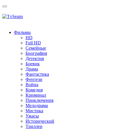
Toggle
navigation
Фильмы
HD
Full HD
Семейные
Биография
Детектив
Боевик
Драма
Фантастика
Фентези
Война
Комедия
Криминал
Приключения
Мелодрама
Мистика
Ужасы
Исторический
Tриллер