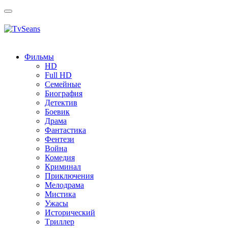
Toggle
navigation
Фильмы
HD
Full HD
Семейные
Биография
Детектив
Боевик
Драма
Фантастика
Фентези
Война
Комедия
Криминал
Приключения
Мелодрама
Мистика
Ужасы
Исторический
Tриллер