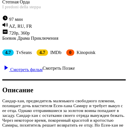
Степная Орда
I predoni della steppa
97 мин
AZ, RU, FR
720p, 360p
Боевик
Драма
Приключения
4.7
TvSeans
4.7
IMDb
0
Kinopoisk
Смотреть Позже
Смотреть фильм
Описание
Сандар-хан, предводитель маленького свободного племени,
похищает дочь властителя Есен-хана Самиру и требует выкуп с
ее отца. Однако отправившиеся за золотом воины попадают в
засаду. Сандар-хан с остатками своего отряда вынужден бежать.
Через некоторое время, покоренный красотой и кротостью
Самиры, похититель решает возвратить ее отцу. Но Есен-хан не