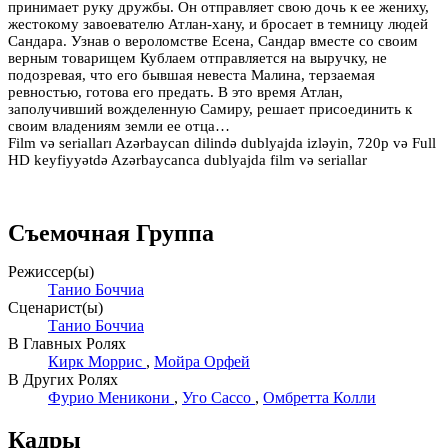
принимает руку дружбы. Он отправляет свою дочь к ее жениху,
жестокому завоевателю Атлан-хану, и бросает в темницу людей
Сандара. Узнав о вероломстве Есена, Сандар вместе со своим
верным товарищем Кублаем отправляется на выручку, не
подозревая, что его бывшая невеста Малина, терзаемая
ревностью, готова его предать. В это время Атлан,
заполучивший вожделенную Самиру, решает присоединить к
своим владениям земли ее отца…
Film və serialları Azərbaycan dilində dublyajda izləyin, 720p və Full
HD keyfiyyətdə Azərbaycanca dublyajda film və seriallar
Съемочная Группа
Режиссер(ы)
Танио Боччиа
Сценарист(ы)
Танио Боччиа
В Главных Ролях
Кирк Моррис
,
Мойра Орфей
В Других Ролях
Фурио Меникони
,
Уго Сассо
,
Омбретта Колли
Кадры