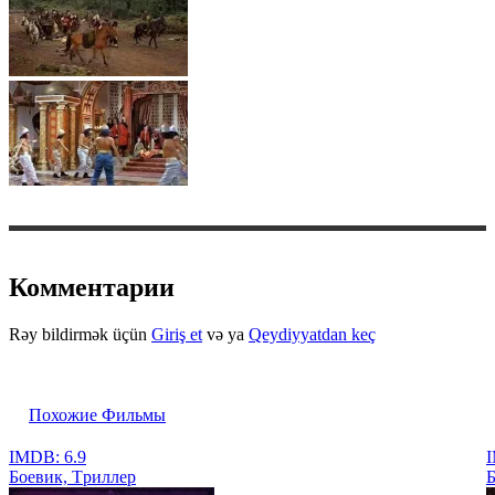
Комментарии
Rəy bildirmək üçün
Giriş et
və ya
Qeydiyyatdan keç
Похожие Фильмы
IMDB: 6.9
I
Боевик, Tриллер
Б