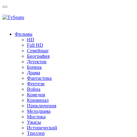
Toggle
navigation
Фильмы
HD
Full HD
Семейные
Биография
Детектив
Боевик
Драма
Фантастика
Фентези
Война
Комедия
Криминал
Приключения
Мелодрама
Мистика
Ужасы
Исторический
Tриллер