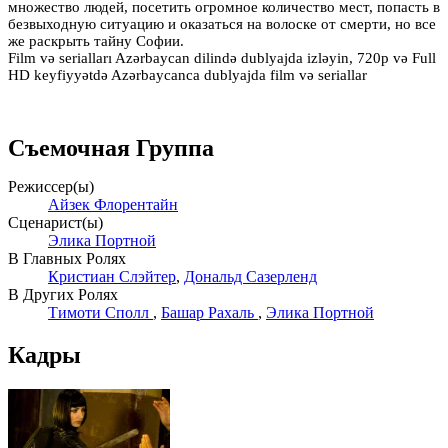
множество людей, посетить огромное количество мест, попасть в
безвыходную ситуацию и оказаться на волоске от смерти, но все
же раскрыть тайну Софии.
Film və serialları Azərbaycan dilində dublyajda izləyin, 720p və Full
HD keyfiyyətdə Azərbaycanca dublyajda film və seriallar
Съемочная Группа
Режиссер(ы)
Айзек Флорентайн
Сценарист(ы)
Элика Портной
В Главных Ролях
Кристиан Слэйтер
,
Дональд Сазерленд
В Других Ролях
Тимоти Сполл
,
Башар Рахаль
,
Элика Портной
Кадры