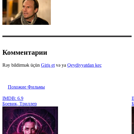
Комментарии
Rəy bildirmək üçün
Giriş et
və ya
Qeydiyyatdan keç
Похожие Фильмы
IMDB: 6.9
I
Боевик, Tриллер
Б