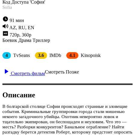
Код Доступа 'София'
Sofia
91 мин
AZ, RU, EN
720p, 360p
Боевик
Драма
Tриллер
4
TvSeans
3.6
IMDb
4.1
Kinopoisk
Смотреть Позже
Смотреть фильм
Описание
В болгарской столице Софии происходят странные и зловещие
события. Криминальные группировки города стали мишенью
некоего загадочного убийцы. Охотник невероятно ловок и
тщательно экипирован, он беспощаден и неуловим. Что это —
месть? Разборки конкурентов? Банальное ограбление? Найти
разгадку берется детектив Роберт, которому предстоит опросить