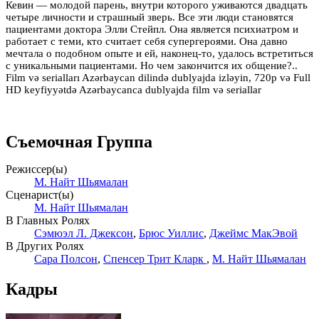
Кевин — молодой парень, внутри которого уживаются двадцать
четыре личности и страшный зверь. Все эти люди становятся
пациентами доктора Элли Стейпл. Она является психиатром и
работает с теми, кто считает себя супергероями. Она давно
мечтала о подобном опыте и ей, наконец-то, удалось встретиться
с уникальными пациентами. Но чем закончится их общение?..
Film və serialları Azərbaycan dilində dublyajda izləyin, 720p və Full
HD keyfiyyətdə Azərbaycanca dublyajda film və seriallar
Съемочная Группа
Режиссер(ы)
М. Найт Шьямалан
Сценарист(ы)
М. Найт Шьямалан
В Главных Ролях
Сэмюэл Л. Джексон
,
Брюс Уиллис
,
Джеймс МакЭвой
В Других Ролях
Сара Полсон
,
Спенсер Трит Кларк
,
М. Найт Шьямалан
Кадры