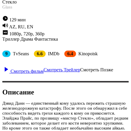
Стекло
Glass
129 мин
AZ, RU, EN
1080p, 720p, 360p
Tриллер
Драма
Фантастика
9
TvSeans
6.6
IMDb
6.4
Kinopoisk
Смотреть Трейлер
Смотреть Позже
Смотреть фильм
Описание
Дэвид Данн — единственный кому удалось пережить страшную
железнодорожную катастрофу. После этого он обнаружил в себе
способность видеть грехи каждого к кому он прикоснется.
Элайджа Прайс, по прозвищу «мистер Стекло», обладает редким
заболеванием, которое делает его кости невероятно хрупкими.
Но кроме этого он также обладает необычайно высоким айкью.