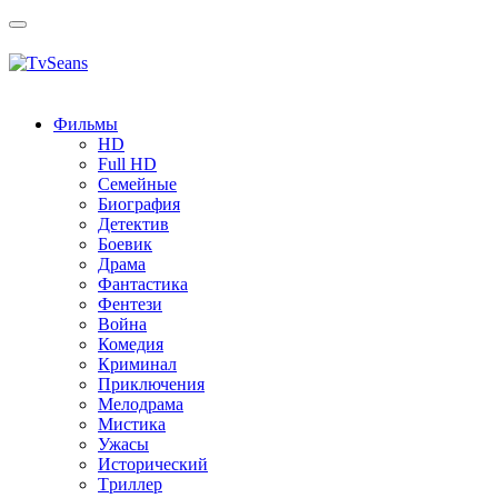
Toggle
navigation
Фильмы
HD
Full HD
Семейные
Биография
Детектив
Боевик
Драма
Фантастика
Фентези
Война
Комедия
Криминал
Приключения
Мелодрама
Мистика
Ужасы
Исторический
Tриллер