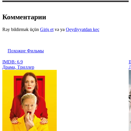
Комментарии
Rəy bildirmək üçün
Giriş et
və ya
Qeydiyyatdan keç
Похожие Фильмы
IMDB: 6.9
I
Драма, Tриллер
Д