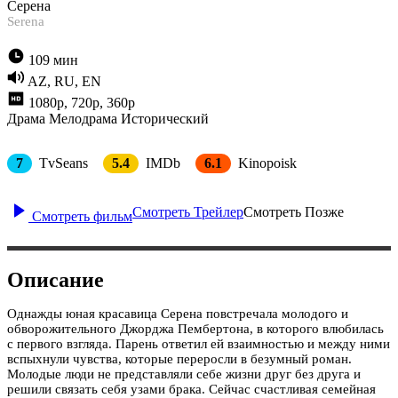
Серена
Serena
109 мин
AZ, RU, EN
1080p, 720p, 360p
Драма
Мелодрама
Исторический
7
TvSeans
5.4
IMDb
6.1
Kinopoisk
Смотреть Трейлер
Смотреть Позже
Смотреть фильм
Описание
Однажды юная красавица Серена повстречала молодого и
обворожительного Джорджа Пембертона, в которого влюбилась
с первого взгляда. Парень ответил ей взаимностью и между ними
вспыхнули чувства, которые переросли в безумный роман.
Молодые люди не представляли себе жизни друг без друга и
решили связать себя узами брака. Сейчас счастливая семейная