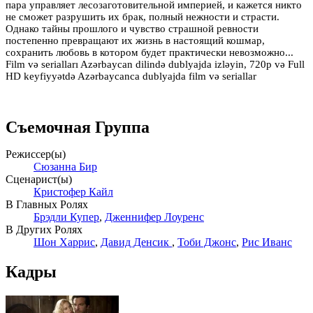
пара управляет лесозаготовительной империей, и кажется никто
не сможет разрушить их брак, полный нежности и страсти.
Однако тайны прошлого и чувство страшной ревности
постепенно превращают их жизнь в настоящий кошмар,
сохранить любовь в котором будет практически невозможно...
Film və serialları Azərbaycan dilində dublyajda izləyin, 720p və Full
HD keyfiyyətdə Azərbaycanca dublyajda film və seriallar
Съемочная Группа
Режиссер(ы)
Сюзанна Бир
Сценарист(ы)
Кристофер Кайл
В Главных Ролях
Брэдли Купер
,
Дженнифер Лоуренс
В Других Ролях
Шон Харрис
,
Давид Денcик
,
Тоби Джонс
,
Рис Иванс
Кадры