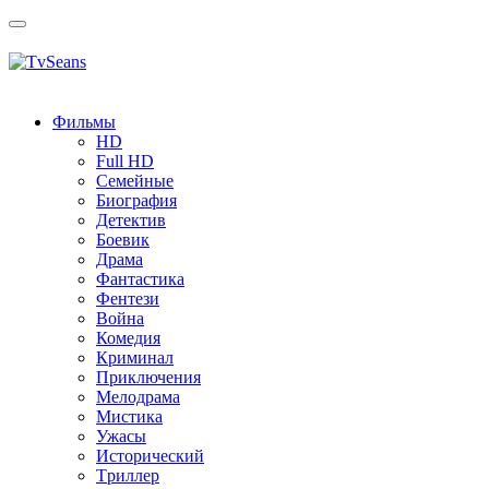
Toggle
navigation
Фильмы
HD
Full HD
Семейные
Биография
Детектив
Боевик
Драма
Фантастика
Фентези
Война
Комедия
Криминал
Приключения
Мелодрама
Мистика
Ужасы
Исторический
Tриллер