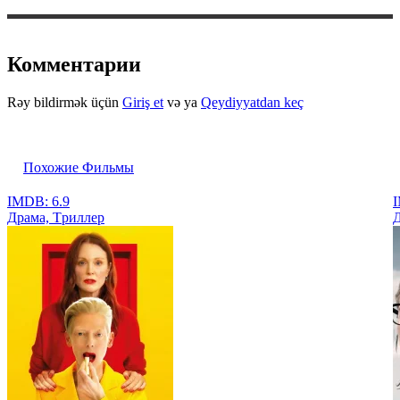
Комментарии
Rəy bildirmək üçün
Giriş et
və ya
Qeydiyyatdan keç
Похожие Фильмы
IMDB: 6.9
I
Драма, Tриллер
Д