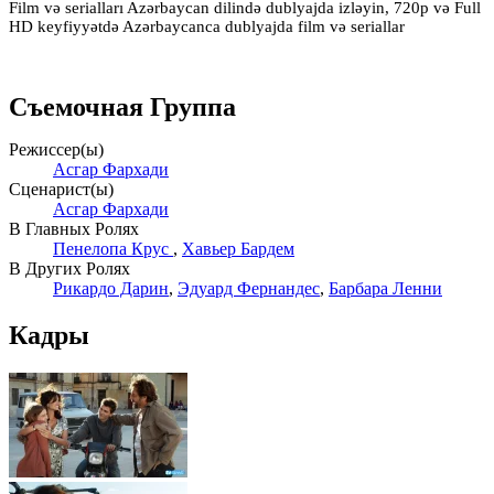
Film və serialları Azərbaycan dilində dublyajda izləyin, 720p və Full
HD keyfiyyətdə Azərbaycanca dublyajda film və seriallar
Съемочная Группа
Режиссер(ы)
Асгар Фархади
Сценарист(ы)
Асгар Фархади
В Главных Ролях
Пенелопа Крус
,
Хавьер Бардем
В Других Ролях
Рикардо Дарин
,
Эдуард Фернандес
,
Барбара Ленни
Кадры