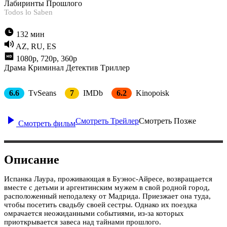
Лабиринты Прошлого
Todos lo Saben
132 мин
AZ, RU, ES
1080p, 720p, 360p
Драма
Криминал
Детектив
Tриллер
6.6
TvSeans
7
IMDb
6.2
Kinopoisk
Смотреть Трейлер
Смотреть Позже
Смотреть фильм
Описание
Испанка Лаура, проживающая в Буэнос-Айресе, возвращается
вместе с детьми и аргентинским мужем в свой родной город,
расположенный неподалеку от Мадрида. Приезжает она туда,
чтобы посетить свадьбу своей сестры. Однако их поездка
омрачается неожиданными событиями, из-за которых
приоткрывается завеса над тайнами прошлого.