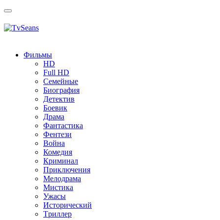
Toggle
navigation
Фильмы
HD
Full HD
Семейные
Биография
Детектив
Боевик
Драма
Фантастика
Фентези
Война
Комедия
Криминал
Приключения
Мелодрама
Мистика
Ужасы
Исторический
Tриллер