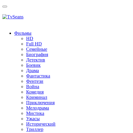
Toggle
navigation
Фильмы
HD
Full HD
Семейные
Биография
Детектив
Боевик
Драма
Фантастика
Фентези
Война
Комедия
Криминал
Приключения
Мелодрама
Мистика
Ужасы
Исторический
Tриллер