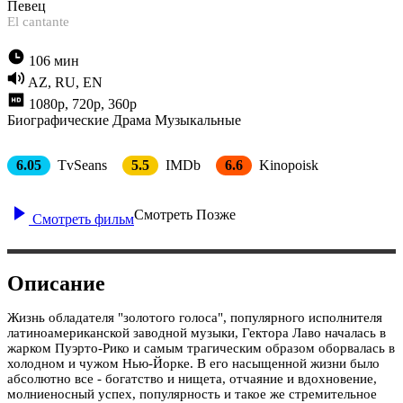
Певец
El cantante
106 мин
AZ, RU, EN
1080p, 720p, 360p
Биографические
Драма
Музыкальные
6.05
TvSeans
5.5
IMDb
6.6
Kinopoisk
Смотреть Позже
Смотреть фильм
Описание
Жизнь обладателя "золотого голоса", популярного исполнителя
латиноамериканской заводной музыки, Гектора Лаво началась в
жарком Пуэрто-Рико и самым трагическим образом оборвалась в
холодном и чужом Нью-Йорке. В его насыщенной жизни было
абсолютно все - богатство и нищета, отчаяние и вдохновение,
молниеносный успех, популярность и такое же стремительное