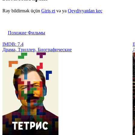
Rəy bildirmək üçün
Giriş et
və ya
Qeydiyyatdan keç
Похожие Фильмы
IMDB: 7.4
I
Драма, Tриллер, Биографические
Д