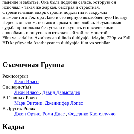
падение и забытье. Она была подобна сальсе, которую он
исполнял - такая же жаркая, быстрая и страстная.
Стремительный вихрь страсти подхватил и закружил
знаменитого Гектора Лаво и его верную возлюбленную Нильду
Перес в опасном, но таком ярком танце любви. Неумолимая
судьба продолжала без устали искушать его всяческими
способами, и он успевал отвечать ей той же монетой.
Film və serialları Azərbaycan dilində dublyajda izləyin, 720p və Full
HD keyfiyyətdə Azərbaycanca dublyajda film və seriallar
Съемочная Группа
Режиссер(ы)
Леон Ичасо
Сценарист(ы)
Леон Ичасо
,
Дэвид Дармстадер
В Главных Ролях
Марк Энтони
,
Дженнифер Лопес
В Других Ролях
Джон Ортис
,
Роми Диас
,
Федерико Кастеллуччо
Кадры