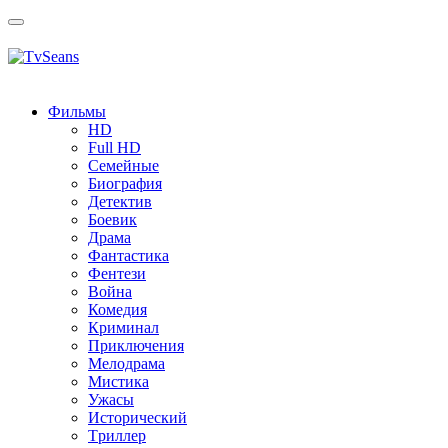
Toggle
navigation
Фильмы
HD
Full HD
Семейные
Биография
Детектив
Боевик
Драма
Фантастика
Фентези
Война
Комедия
Криминал
Приключения
Мелодрама
Мистика
Ужасы
Исторический
Tриллер