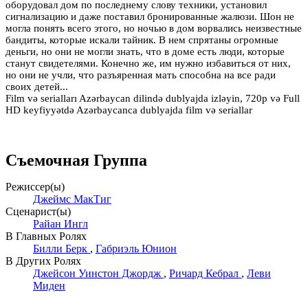
оборудовал дом по последнему слову техники, установил
сигнализацию и даже поставил бронированные жалюзи. Шон не
могла понять всего этого, но ночью в дом ворвались неизвестные
бандиты, которые искали тайник. В нем спрятаны огромные
деньги, но они не могли знать, что в доме есть люди, которые
станут свидетелями. Конечно же, им нужно избавиться от них,
но они не учли, что разъяренная мать способна на все ради
своих детей...
Film və serialları Azərbaycan dilində dublyajda izləyin, 720p və Full
HD keyfiyyətdə Azərbaycanca dublyajda film və seriallar
Съемочная Группа
Режиссер(ы)
Джеймс МакТиг
Сценарист(ы)
Райан Ингл
В Главных Ролях
Билли Берк
,
Габриэль Юнион
В Других Ролях
Джейсон Уинстон Джордж
,
Ричард Кебрал
,
Леви
Миден