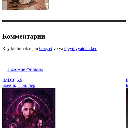
Комментарии
Rəy bildirmək üçün
Giriş et
və ya
Qeydiyyatdan keç
Похожие Фильмы
IMDB: 6.9
I
Боевик, Tриллер
Б