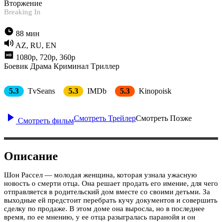
Вторжение
Breaking In
88 мин
AZ, RU, EN
1080p, 720p, 360p
Боевик
Драма
Криминал
Tриллер
5.3
TvSeans
5.3
IMDb
5.3
Kinopoisk
Смотреть Трейлер
Смотреть Позже
Смотреть фильм
Описание
Шон Рассел — молодая женщина, которая узнала ужасную
новость о смерти отца. Она решает продать его имение, для чего
отправляется в родительский дом вместе со своими детьми. За
выходные ей предстоит перебрать кучу документов и совершить
сделку по продаже. В этом доме она выросла, но в последнее
время, по ее мнению, у ее отца разыгралась паранойя и он