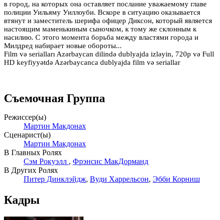
в город, на которых она оставляет послание уважаемому главе
полиции Уильяму Уиллоуби. Вскоре в ситуацию оказывается
втянут и заместитель шерифа офицер Диксон, который является
настоящим маменькиным сыночком, к тому же склонным к
насилию. С этого момента борьба между властями города и
Милдред набирает новые обороты...
Film və serialları Azərbaycan dilində dublyajda izləyin, 720p və Full
HD keyfiyyətdə Azərbaycanca dublyajda film və seriallar
Съемочная Группа
Режиссер(ы)
Мартин Макдонах
Сценарист(ы)
Мартин Макдонах
В Главных Ролях
Сэм Рокуэлл
,
Фрэнсис МакДорманд
В Других Ролях
Питер Динклэйдж
,
Вуди Харрельсон
,
Эбби Корниш
Кадры