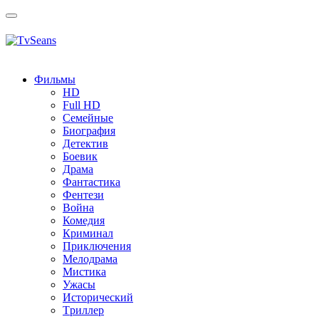
Toggle
navigation
Фильмы
HD
Full HD
Семейные
Биография
Детектив
Боевик
Драма
Фантастика
Фентези
Война
Комедия
Криминал
Приключения
Мелодрама
Мистика
Ужасы
Исторический
Tриллер