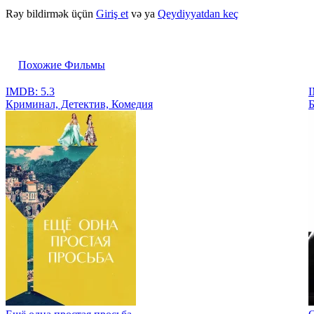
Rəy bildirmək üçün
Giriş et
və ya
Qeydiyyatdan keç
Похожие Фильмы
IMDB: 5.3
I
Криминал, Детектив, Комедия
Б