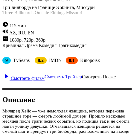
Три Билборда на Границе Эббинга, Миссури
Three Billboards Outside Ebbing, Missouri
115 мин
AZ, RU, EN
1080p, 720p, 360p
Криминал
Драма
Комедия
Трагикомедия
9
TvSeans
8.2
IMDb
8.1
Kinopoisk
Смотреть Трейлер
Смотреть Позже
Смотреть фильм
Описание
Милдред Хейс — уже немолодая женщина, которая пережила
страшное горе — смерть любимой дочери. Прошло несколько
месяцев после трагических событий, но полиция так и не смогла
найти убийцу девушки. Отчаявшаяся женщина решается на
смелый шаг и арендует три билборда, расположенные на въезде