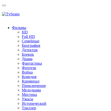
Toggle
navigation
Фильмы
HD
Full HD
Семейные
Биография
Детектив
Боевик
Драма
Фантастика
Фентези
Война
Комедия
Криминал
Приключения
Мелодрама
Мистика
Ужасы
Исторический
Tриллер