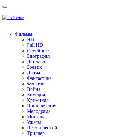
Toggle
navigation
Фильмы
HD
Full HD
Семейные
Биография
Детектив
Боевик
Драма
Фантастика
Фентези
Война
Комедия
Криминал
Приключения
Мелодрама
Мистика
Ужасы
Исторический
Tриллер