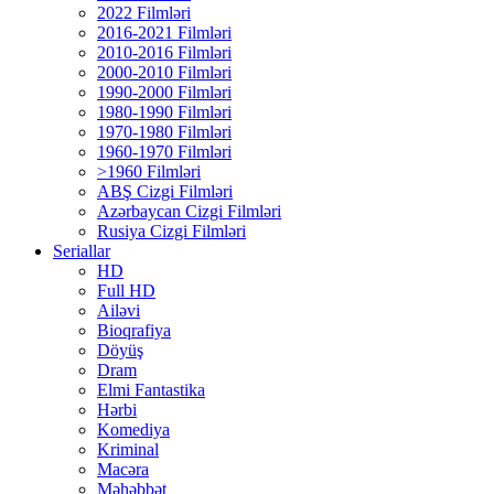
2022 Filmləri
2016-2021 Filmləri
2010-2016 Filmləri
2000-2010 Filmləri
1990-2000 Filmləri
1980-1990 Filmləri
1970-1980 Filmləri
1960-1970 Filmləri
>1960 Filmləri
ABŞ Cizgi Filmləri
Azərbaycan Cizgi Filmləri
Rusiya Cizgi Filmləri
Seriallar
HD
Full HD
Ailəvi
Bioqrafiya
Döyüş
Dram
Elmi Fantastika
Hərbi
Komediya
Kriminal
Macəra
Məhəbbət