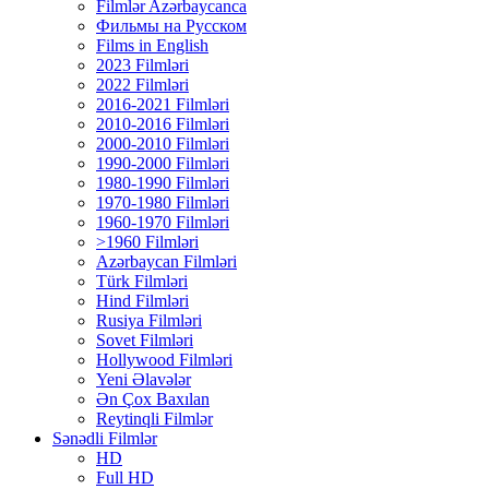
Filmlər Azərbaycanca
Фильмы на Русском
Films in English
2023 Filmləri
2022 Filmləri
2016-2021 Filmləri
2010-2016 Filmləri
2000-2010 Filmləri
1990-2000 Filmləri
1980-1990 Filmləri
1970-1980 Filmləri
1960-1970 Filmləri
>1960 Filmləri
Azərbaycan Filmləri
Türk Filmləri
Hind Filmləri
Rusiya Filmləri
Sovet Filmləri
Hollywood Filmləri
Yeni Əlavələr
Ən Çox Baxılan
Reytinqli Filmlər
Sənədli Filmlər
HD
Full HD