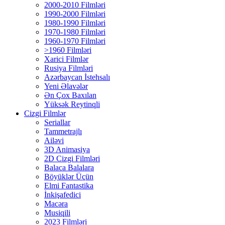
2000-2010 Filmləri
1990-2000 Filmləri
1980-1990 Filmləri
1970-1980 Filmləri
1960-1970 Filmləri
>1960 Filmləri
Xarici Filmlər
Rusiya Filmləri
Azərbaycan İstehsalı
Yeni Əlavələr
Ən Çox Baxılan
Yüksək Reytinqli
Cizgi Filmlər
Seriallar
Tammetrajlı
Ailəvi
3D Animasiya
2D Cizgi Filmləri
Balaca Balalara
Böyüklər Üçün
Elmi Fantastika
İnkişafedici
Macəra
Musiqili
2023 Filmləri