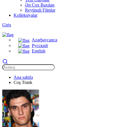
Ən Çox Baxılan
Reytinqli Filmlər
Kolleksiyalar
Giriş
Azərbaycanca
Русский
English
Ana səhifə
Coş Trank