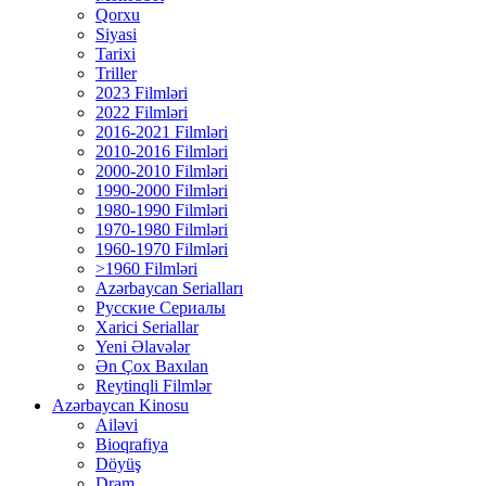
Qorxu
Siyasi
Tarixi
Triller
2023 Filmləri
2022 Filmləri
2016-2021 Filmləri
2010-2016 Filmləri
2000-2010 Filmləri
1990-2000 Filmləri
1980-1990 Filmləri
1970-1980 Filmləri
1960-1970 Filmləri
>1960 Filmləri
Azərbaycan Serialları
Русские Сериалы
Xarici Seriallar
Yeni Əlavələr
Ən Çox Baxılan
Reytinqli Filmlər
Azərbaycan Kinosu
Ailəvi
Bioqrafiya
Döyüş
Dram