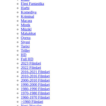
Elmi Fantastika
Hərbi
Komediya
Kriminal
Macəra
Mistik
Müzikl
Məhəbbət
Qorxu
Siyasi
Tarixi
Triller
HD
Full HD
2023 Filmləri
2022 Filmləri
2016-2021 Filmləri
2010-2016 Filmləri
2000-2010 Filmləri
1990-2000 Filmləri
1980-1990 Filmləri
1970-1980 Filmləri
1960-1970 Filmləri
>1960 Filmləri
Yeni Əlavələr