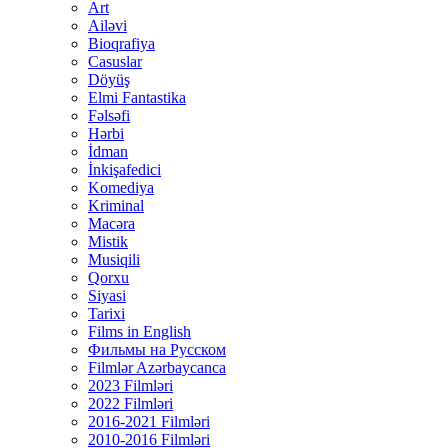
Art
Ailəvi
Bioqrafiya
Casuslar
Döyüş
Elmi Fantastika
Fəlsəfi
Hərbi
İdman
İnkişafedici
Komediya
Kriminal
Macəra
Mistik
Musiqili
Qorxu
Siyasi
Tarixi
Films in English
Фильмы на Русском
Filmlər Azərbaycanca
2023 Filmləri
2022 Filmləri
2016-2021 Filmləri
2010-2016 Filmləri