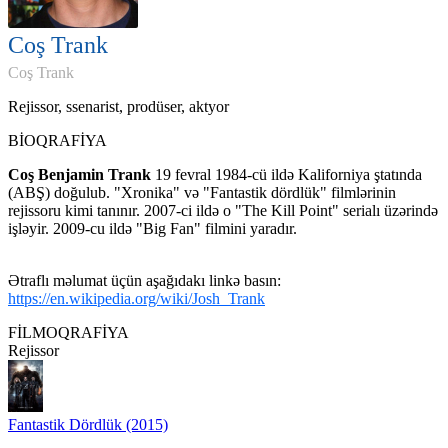
Coş Trank
Coş Trank
Rejissor, ssenarist, prodüser, aktyor
BİOQRAFİYA
Coş Benjamin Trank
19 fevral 1984-cü ildə Kaliforniya ştatında
(ABŞ) doğulub. "Xronika" və "Fantastik dördlük" filmlərinin
rejissoru kimi tanınır. 2007-ci ildə o "The Kill Point" serialı üzərində
işləyir. 2009-cu ildə "Big Fan" filmini yaradır.
Ətraflı məlumat üçün aşağıdakı linkə basın:
https://en.wikipedia.org/wiki/Josh_Trank
FİLMOQRAFİYA
Rejissor
Fantastik Dördlük (2015)