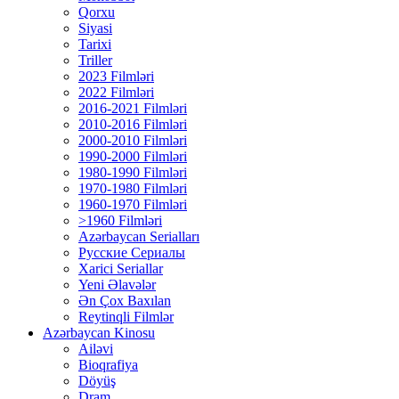
Qorxu
Siyasi
Tarixi
Triller
2023 Filmləri
2022 Filmləri
2016-2021 Filmləri
2010-2016 Filmləri
2000-2010 Filmləri
1990-2000 Filmləri
1980-1990 Filmləri
1970-1980 Filmləri
1960-1970 Filmləri
>1960 Filmləri
Azərbaycan Serialları
Русские Сериалы
Xarici Seriallar
Yeni Əlavələr
Ən Çox Baxılan
Reytinqli Filmlər
Azərbaycan Kinosu
Ailəvi
Bioqrafiya
Döyüş
Dram