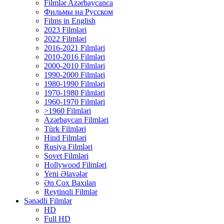
Filmlər Azərbaycanca
Фильмы на Русском
Films in English
2023 Filmləri
2022 Filmləri
2016-2021 Filmləri
2010-2016 Filmləri
2000-2010 Filmləri
1990-2000 Filmləri
1980-1990 Filmləri
1970-1980 Filmləri
1960-1970 Filmləri
>1960 Filmləri
Azərbaycan Filmləri
Türk Filmləri
Hind Filmləri
Rusiya Filmləri
Sovet Filmləri
Hollywood Filmləri
Yeni Əlavələr
Ən Çox Baxılan
Reytinqli Filmlər
Sənədli Filmlər
HD
Full HD