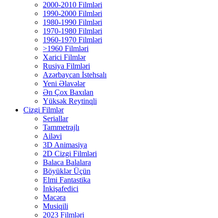
2000-2010 Filmləri
1990-2000 Filmləri
1980-1990 Filmləri
1970-1980 Filmləri
1960-1970 Filmləri
>1960 Filmləri
Xarici Filmlər
Rusiya Filmləri
Azərbaycan İstehsalı
Yeni Əlavələr
Ən Çox Baxılan
Yüksək Reytinqli
Cizgi Filmlər
Seriallar
Tammetrajlı
Ailəvi
3D Animasiya
2D Cizgi Filmləri
Balaca Balalara
Böyüklər Üçün
Elmi Fantastika
İnkişafedici
Macəra
Musiqili
2023 Filmləri