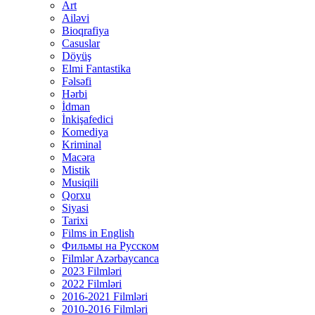
Art
Ailəvi
Bioqrafiya
Casuslar
Döyüş
Elmi Fantastika
Fəlsəfi
Hərbi
İdman
İnkişafedici
Komediya
Kriminal
Macəra
Mistik
Musiqili
Qorxu
Siyasi
Tarixi
Films in English
Фильмы на Русском
Filmlər Azərbaycanca
2023 Filmləri
2022 Filmləri
2016-2021 Filmləri
2010-2016 Filmləri