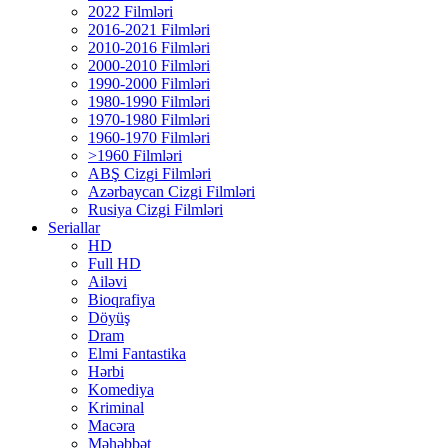
2022 Filmləri
2016-2021 Filmləri
2010-2016 Filmləri
2000-2010 Filmləri
1990-2000 Filmləri
1980-1990 Filmləri
1970-1980 Filmləri
1960-1970 Filmləri
>1960 Filmləri
ABŞ Cizgi Filmləri
Azərbaycan Cizgi Filmləri
Rusiya Cizgi Filmləri
Seriallar
HD
Full HD
Ailəvi
Bioqrafiya
Döyüş
Dram
Elmi Fantastika
Hərbi
Komediya
Kriminal
Macəra
Məhəbbət