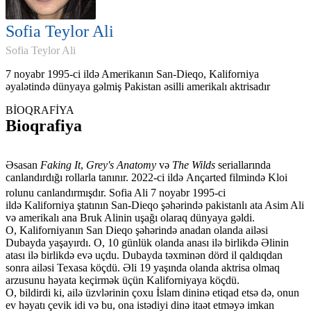
Sofia Teylor Ali
Sofia Teylor Ali
7 noyabr 1995-ci ildə Amerikanın San-Dieqo, Kaliforniya
əyalətində dünyaya gəlmiş Pakistan əsilli amerikalı aktrisadır
BİOQRAFİYA
Bioqrafiya
Əsasan
Faking It
,
Grey's Anatomy
və
The Wilds
seriallarında
canlandırdığı rollarla tanınır. 2022-ci ildə Ançarted filmində Kloi
rolunu canlandırmışdır.
Sofia Ali 7 noyabr 1995-ci
ildə Kaliforniya ştatının San-Dieqo şəhərində pakistanlı ata Asim Ali
və amerikalı ana Bruk Alinin uşağı olaraq dünyaya gəldi.
O, Kaliforniyanın San Dieqo şəhərində anadan olanda ailəsi
Dubayda yaşayırdı. O, 10 günlük olanda anası ilə birlikdə Əlinin
atası ilə birlikdə evə uçdu. Dubayda təxminən dörd il qaldıqdan
sonra ailəsi Texasa köçdü. Əli 19 yaşında olanda aktrisa olmaq
arzusunu həyata keçirmək üçün Kaliforniyaya köçdü.
O, bildirdi ki, ailə üzvlərinin çoxu İslam dininə etiqad etsə də, onun
ev həyatı çevik idi və bu, ona istədiyi dinə itaət etməyə imkan