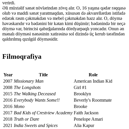
verirdi.
Əli müxtəlif sənət növlərindən zövq alır. O, 16 yaşına qədər rəqqasə
olub və maddi sənət yaratmaqdan, xüsusən də akvarellərdən istifadə
edərək rəsm çəkməkdən və mebel çəkməkdən həzz alır. O, döymə
həvəskarıdır və bədənini bir kətan kimi düşünür; bədənində bir neçə
döymə var, birincisi qabırğalarında dördyarpaqlı yoncadır. Onun ən
mənalı döyməsi nənəsinin xatirəsinə sol dizində üç kerub tərəfindən
qaldırılmış qızılgül döyməsidir.
Filmoqrafiya
Year
Title
Role
2007
Missionary Man
American Indian Kid
2008
The Longshots
Girl #1
2015
The Walking Deceased
Brooklyn
2016
Everybody Wants Some!!
Beverly's Roommate
2016
Mono
Brooke
2017
Bad Kids of Crestview Academy
Faith Jackson
2018
Truth or Dare
Penelope Amari
2021
India Sweets and Spices
Alia Kapur