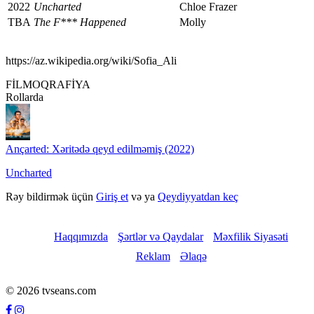
2022
Uncharted
Chloe Frazer
TBA
The F*** Happened
Molly
https://az.wikipedia.org/wiki/Sofia_Ali
FİLMOQRAFİYA
Rollarda
Ançarted: Xəritədə qeyd edilməmiş (2022)
Uncharted
Rəy bildirmək üçün
Giriş et
və ya
Qeydiyyatdan keç
Haqqımızda
Şərtlər və Qaydalar
Məxfilik Siyasəti
Reklam
Əlaqə
© 2026 tvseans.com