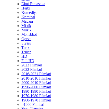
Elmi Fantastika
Hərbi
Komediya
Kriminal
Macəra
Mistik
Müzikl
Məhəbbət
Qorxu
Siyasi
Tarixi
Triller
HD
Full HD
2023 Filmləri
2022 Filmləri
2016-2021 Filmləri
2010-2016 Filmləri
2000-2010 Filmləri
1990-2000 Filmləri
1980-1990 Filmləri
1970-1980 Filmləri
1960-1970 Filmləri
>1960 Filmləri
Yeni Əlavələr