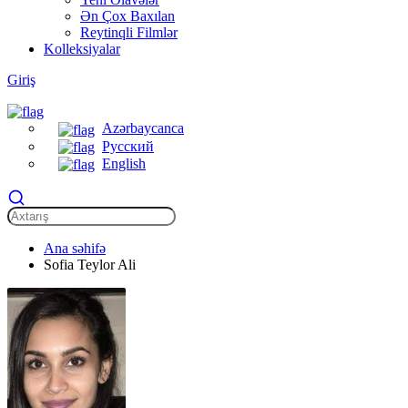
Ən Çox Baxılan
Reytinqli Filmlər
Kolleksiyalar
Giriş
Azərbaycanca
Русский
English
Ana səhifə
Sofia Teylor Ali