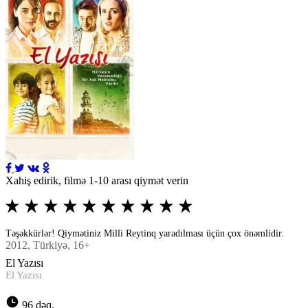
Xahiş edirik, filmə 1-10 arası qiymət verin
Təşəkkürlər! Qiymətiniz Milli Reytinq yaradılması üçün çox önəmlidir.
2012
, Türkiyə, 16+
El Yazısı
El Yazısı
96 dəq.