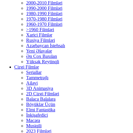
2000-2010 Filmləri
1990-2000 Filmləri
1980-1990 Filmləri
1970-1980 Filmləri
1960-1970 Filmləri
>1960 Filmləri
Xarici Filmlər
Rusiya Filmləri
Azərbaycan İstehsalı
Yeni Əlavələr
Ən Çox Baxılan
Yüksək Reytinqli
Cizgi Filmlər
Seriallar
Tammetrajlı
Ailəvi
3D Animasiya
2D Cizgi Filmləri
Balaca Balalara
Böyüklər Üçün
Elmi Fantastika
İnkişafedici
Macəra
Musiqili
2023 Filmləri