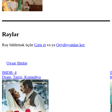
Rəylər
Rəy bildirmək üçün
Giriş et
və ya
Qeydiyyatdan keç
Oxşar filmlər
IMDB: 4
I
Dram, Tarixi, Komediya