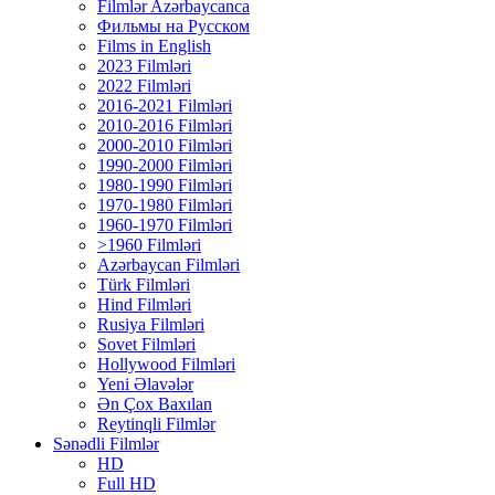
Filmlər Azərbaycanca
Фильмы на Русском
Films in English
2023 Filmləri
2022 Filmləri
2016-2021 Filmləri
2010-2016 Filmləri
2000-2010 Filmləri
1990-2000 Filmləri
1980-1990 Filmləri
1970-1980 Filmləri
1960-1970 Filmləri
>1960 Filmləri
Azərbaycan Filmləri
Türk Filmləri
Hind Filmləri
Rusiya Filmləri
Sovet Filmləri
Hollywood Filmləri
Yeni Əlavələr
Ən Çox Baxılan
Reytinqli Filmlər
Sənədli Filmlər
HD
Full HD