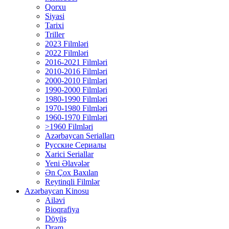
Qorxu
Siyasi
Tarixi
Triller
2023 Filmləri
2022 Filmləri
2016-2021 Filmləri
2010-2016 Filmləri
2000-2010 Filmləri
1990-2000 Filmləri
1980-1990 Filmləri
1970-1980 Filmləri
1960-1970 Filmləri
>1960 Filmləri
Azərbaycan Serialları
Русские Сериалы
Xarici Seriallar
Yeni Əlavələr
Ən Çox Baxılan
Reytinqli Filmlər
Azərbaycan Kinosu
Ailəvi
Bioqrafiya
Döyüş
Dram