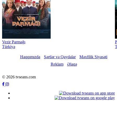
Vezir Parmağı
P
Türkiyə
T
Haqqımızda
Şərtlər və Qaydalar
Məxfilik Siyasəti
Reklam
Əlaqə
© 2026 tvseans.com