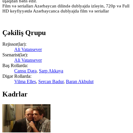
uşaqdan bəhs edir.
Film və serialları Azərbaycan dilində dublyajda izləyin, 720p və Full
HD keyfiyyətdə Azərbaycanca dublyajda film və seriallar
Çəkiliş Qrupu
Rejissor(lar):
Ali Vatansever
Ssenarist(lər):
Ali Vatansever
Baş Rollarda:
Cansu Dərə
,
Sarp Akkaya
Digər Rollarda:
Vilma Elles
,
Sercan Badur
,
Baran Akbulut
Kadrlar