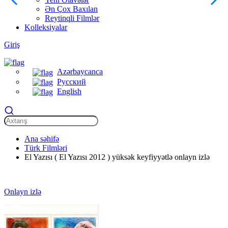
Ən Çox Baxılan
Reytinqli Filmlər
Kolleksiyalar
Giriş
Azərbaycanca
Русский
English
Ana səhifə
Türk Filmləri
El Yazısı ( El Yazısı 2012 ) yüksək keyfiyyətlə onlayn izlə
Onlayn izlə