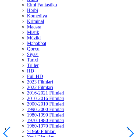
Elmi Fantastika
Hərbi
Komediya
Kriminal
Macəra
Mistik
Müzikl
Məhəbbət
Qorxu
Siyasi
Tarixi
Triller
HD
Full HD
2023 Filmləri
2022 Filmləri
2016-2021 Filmləri
2010-2016 Filmləri
2000-2010 Filmləri
1990-2000 Filmləri
1980-1990 Filmləri
1970-1980 Filmləri
1960-1970 Filmləri
>1960 Filmləri
Yeni Əlavələr