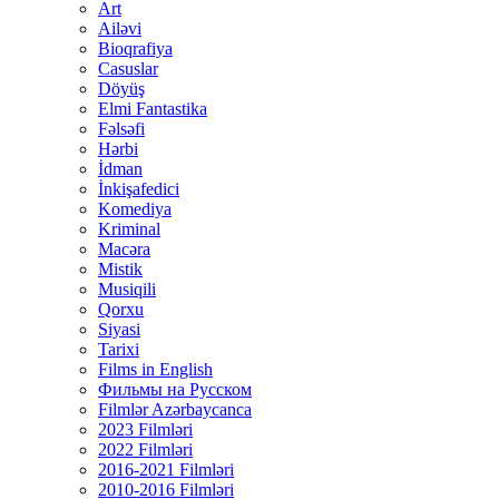
Art
Ailəvi
Bioqrafiya
Casuslar
Döyüş
Elmi Fantastika
Fəlsəfi
Hərbi
İdman
İnkişafedici
Komediya
Kriminal
Macəra
Mistik
Musiqili
Qorxu
Siyasi
Tarixi
Films in English
Фильмы на Русском
Filmlər Azərbaycanca
2023 Filmləri
2022 Filmləri
2016-2021 Filmləri
2010-2016 Filmləri