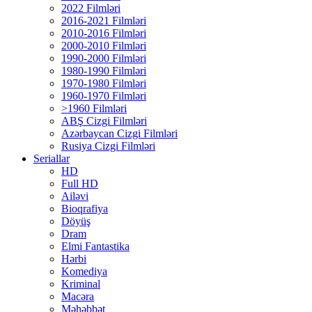
2022 Filmləri
2016-2021 Filmləri
2010-2016 Filmləri
2000-2010 Filmləri
1990-2000 Filmləri
1980-1990 Filmləri
1970-1980 Filmləri
1960-1970 Filmləri
>1960 Filmləri
ABŞ Cizgi Filmləri
Azərbaycan Cizgi Filmləri
Rusiya Cizgi Filmləri
Seriallar
HD
Full HD
Ailəvi
Bioqrafiya
Döyüş
Dram
Elmi Fantastika
Hərbi
Komediya
Kriminal
Macəra
Məhəbbət