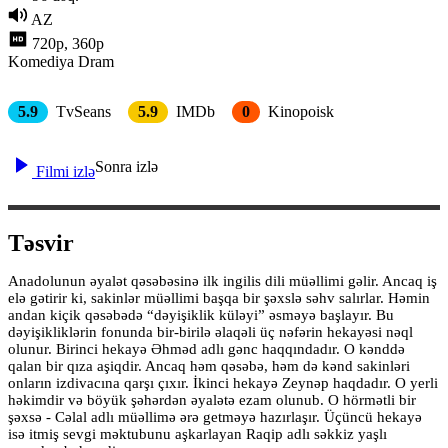
AZ
720p, 360p
Komediya
Dram
5.9
TvSeans
5.9
IMDb
0
Kinopoisk
Sonra izlə
Filmi izlə
Təsvir
Anadolunun əyalət qəsəbəsinə ilk ingilis dili müəllimi gəlir. Ancaq iş
elə gətirir ki, sakinlər müəllimi başqa bir şəxslə səhv salırlar. Həmin
andan kiçik qəsəbədə “dəyişiklik küləyi” əsməyə başlayır. Bu
dəyişikliklərin fonunda bir-birilə əlaqəli üç nəfərin hekayəsi nəql
olunur. Birinci hekayə Əhməd adlı gənc haqqındadır. O kənddə
qalan bir qıza aşiqdir. Ancaq həm qəsəbə, həm də kənd sakinləri
onların izdivacına qarşı çıxır. İkinci hekayə Zeynəp haqdadır. O yerli
həkimdir və böyük şəhərdən əyalətə ezam olunub. O hörmətli bir
şəxsə - Cəlal adlı müəllimə ərə getməyə hazırlaşır. Üçüncü hekayə
isə itmiş sevgi məktubunu aşkarlayan Raqip adlı səkkiz yaşlı