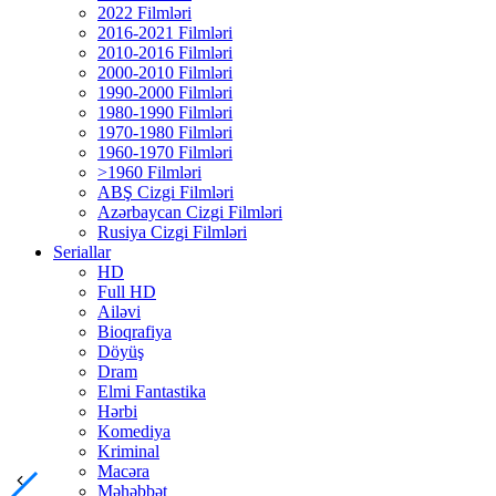
2022 Filmləri
2016-2021 Filmləri
2010-2016 Filmləri
2000-2010 Filmləri
1990-2000 Filmləri
1980-1990 Filmləri
1970-1980 Filmləri
1960-1970 Filmləri
>1960 Filmləri
ABŞ Cizgi Filmləri
Azərbaycan Cizgi Filmləri
Rusiya Cizgi Filmləri
Seriallar
HD
Full HD
Ailəvi
Bioqrafiya
Döyüş
Dram
Elmi Fantastika
Hərbi
Komediya
Kriminal
Macəra
Məhəbbət