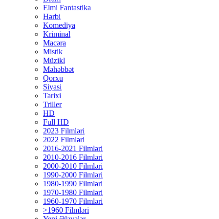
Elmi Fantastika
Hərbi
Komediya
Kriminal
Macəra
Mistik
Müzikl
Məhəbbət
Qorxu
Siyasi
Tarixi
Triller
HD
Full HD
2023 Filmləri
2022 Filmləri
2016-2021 Filmləri
2010-2016 Filmləri
2000-2010 Filmləri
1990-2000 Filmləri
1980-1990 Filmləri
1970-1980 Filmləri
1960-1970 Filmləri
>1960 Filmləri
Yeni Əlavələr