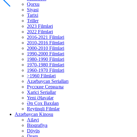
Qorxu
Siyasi
Tarixi
Triller
2023 Filmləri
2022 Filmləri
2016-2021 Filmləri
2010-2016 Filmləri
2000-2010 Filmləri
1990-2000 Filmləri
1980-1990 Filmləri
1970-1980 Filmləri
1960-1970 Filmləri
>1960 Filmləri
Azərbaycan Serialları
Русские Сериалы
Xarici Seriallar
Yeni Əlavələr
Ən Çox Baxılan
Reytinqli Filmlər
Azərbaycan Kinosu
Ailəvi
Bioqrafiya
Döyüş
Dram