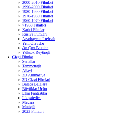
2000-2010 Filmləri
1990-2000 Filmləri
1980-1990 Filmləri
1970-1980 Filmləri
1960-1970 Filmləri
>1960 Filmləri
Xarici Filmlər
Rusiya Filmləri
Azərbaycan İstehsalı
Yeni Əlavələr
Ən Çox Baxılan
Yüksək Reytinqli
Cizgi Filmlər
Seriallar
Tammetrajlı
Ailəvi
3D Animasiya
2D Cizgi Filmləri
Balaca Balalara
Böyüklər Üçün
Elmi Fantastika
İnkişafedici
Macəra
Musiqili
2023 Filmləri