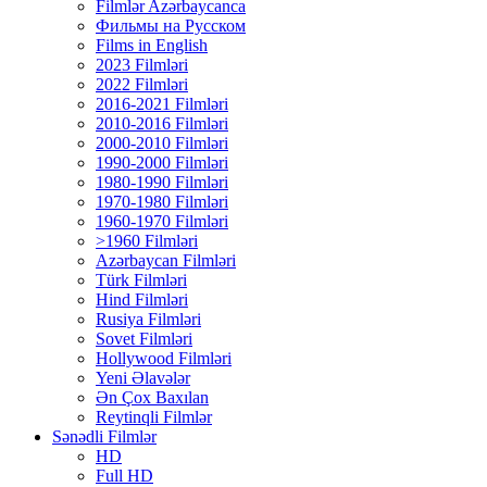
Filmlər Azərbaycanca
Фильмы на Русском
Films in English
2023 Filmləri
2022 Filmləri
2016-2021 Filmləri
2010-2016 Filmləri
2000-2010 Filmləri
1990-2000 Filmləri
1980-1990 Filmləri
1970-1980 Filmləri
1960-1970 Filmləri
>1960 Filmləri
Azərbaycan Filmləri
Türk Filmləri
Hind Filmləri
Rusiya Filmləri
Sovet Filmləri
Hollywood Filmləri
Yeni Əlavələr
Ən Çox Baxılan
Reytinqli Filmlər
Sənədli Filmlər
HD
Full HD