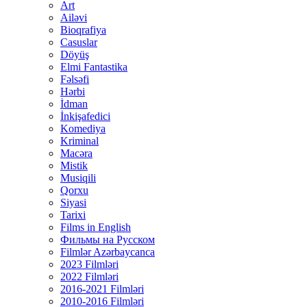
Art
Ailəvi
Bioqrafiya
Casuslar
Döyüş
Elmi Fantastika
Fəlsəfi
Hərbi
İdman
İnkişafedici
Komediya
Kriminal
Macəra
Mistik
Musiqili
Qorxu
Siyasi
Tarixi
Films in English
Фильмы на Русском
Filmlər Azərbaycanca
2023 Filmləri
2022 Filmləri
2016-2021 Filmləri
2010-2016 Filmləri