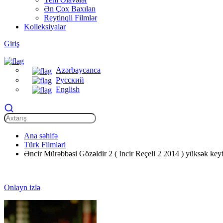
Ən Çox Baxılan
Reytinqli Filmlər
Kolleksiyalar
Giriş
Azərbaycanca
Русский
English
Ana səhifə
Türk Filmləri
Əncir Mürəbbəsi Gözəldir 2 ( Incir Reçeli 2 2014 ) yüksək keyf
Onlayn izlə