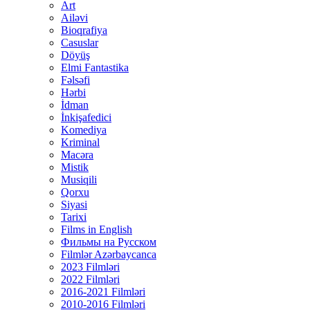
Art
Ailəvi
Bioqrafiya
Casuslar
Döyüş
Elmi Fantastika
Fəlsəfi
Hərbi
İdman
İnkişafedici
Komediya
Kriminal
Macəra
Mistik
Musiqili
Qorxu
Siyasi
Tarixi
Films in English
Фильмы на Русском
Filmlər Azərbaycanca
2023 Filmləri
2022 Filmləri
2016-2021 Filmləri
2010-2016 Filmləri