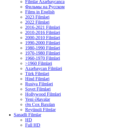
Filmlər Azərbaycanca
Фильмы на Русском
Films in English
2023 Filmləri
2022 Filmləri
2016-2021 Filmləri
2010-2016 Filmləri
2000-2010 Filmləri
1990-2000 Filmləri
1980-1990 Filmləri
1970-1980 Filmləri
1960-1970 Filmləri
>1960 Filmləri
Azərbaycan Filmləri
Türk Filmləri
Hind Filmləri
Rusiya Filmləri
Sovet Filmləri
Hollywood Filmləri
Yeni Əlavələr
Ən Çox Baxılan
Reytinqli Filmlər
Sənədli Filmlər
HD
Full HD