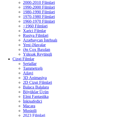
2000-2010 Filmləri
1990-2000 Filmləri
1980-1990 Filmləri
1970-1980 Filmləri
1960-1970 Filmləri
>1960 Filmləri
Xarici Filmlər
Rusiya Filmləri
Azərbaycan İstehsalı
Yeni Əlavələr
Ən Çox Baxılan
Yüksək Reytinqli
Cizgi Filmlər
Seriallar
Tammetrajlı
Ailəvi
3D Animasiya
2D Cizgi Filmləri
Balaca Balalara
Böyüklər Üçün
Elmi Fantastika
İnkişafedici
Macəra
Musiqili
2023 Filmləri