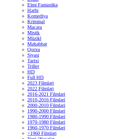
Elmi Fantastika
Hərbi
Komediya
Kriminal
Macəra
Mistik
Müzikl
Məhəbbət
Qorxu
Siyasi
Tarixi
Triller
HD
Full HD
2023 Filmləri
2022 Filmləri
2016-2021 Filmləri
2010-2016 Filmləri
2000-2010 Filmləri
1990-2000 Filmləri
1980-1990 Filmləri
1970-1980 Filmləri
1960-1970 Filmləri
>1960 Filmləri
Yeni Əlavələr