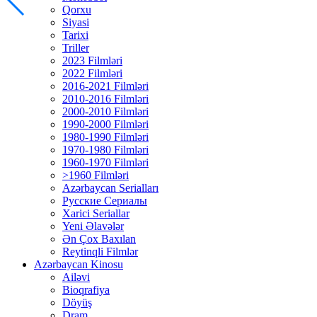
Qorxu
Siyasi
Tarixi
Triller
2023 Filmləri
2022 Filmləri
2016-2021 Filmləri
2010-2016 Filmləri
2000-2010 Filmləri
1990-2000 Filmləri
1980-1990 Filmləri
1970-1980 Filmləri
1960-1970 Filmləri
>1960 Filmləri
Azərbaycan Serialları
Русские Сериалы
Xarici Seriallar
Yeni Əlavələr
Ən Çox Baxılan
Reytinqli Filmlər
Azərbaycan Kinosu
Ailəvi
Bioqrafiya
Döyüş
Dram