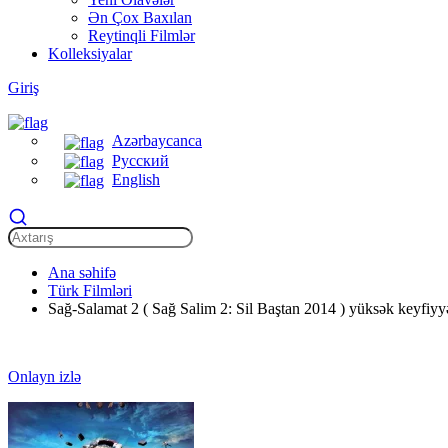
Ən Çox Baxılan
Reytinqli Filmlər
Kolleksiyalar
Giriş
Azərbaycanca
Русский
English
Ana səhifə
Türk Filmləri
Sağ-Salamat 2 ( Sağ Salim 2: Sil Baştan 2014 ) yüksək keyfiyyə
Onlayn izlə