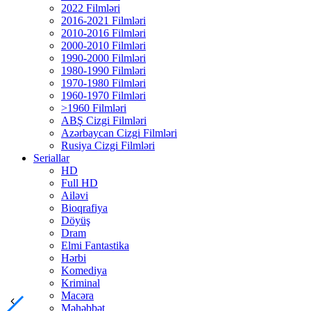
2022 Filmləri
2016-2021 Filmləri
2010-2016 Filmləri
2000-2010 Filmləri
1990-2000 Filmləri
1980-1990 Filmləri
1970-1980 Filmləri
1960-1970 Filmləri
>1960 Filmləri
ABŞ Cizgi Filmləri
Azərbaycan Cizgi Filmləri
Rusiya Cizgi Filmləri
Seriallar
HD
Full HD
Ailəvi
Bioqrafiya
Döyüş
Dram
Elmi Fantastika
Hərbi
Komediya
Kriminal
Macəra
Məhəbbət