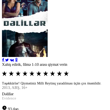
Xahiş edirik, filmə 1-10 arası qiymət verin
Təşəkkürlər! Qiymətiniz Milli Reytinq yaradılması üçün çox önəmlidir.
2013
, ABŞ, 16+
Dəlillər
Evidence
93 dəq.