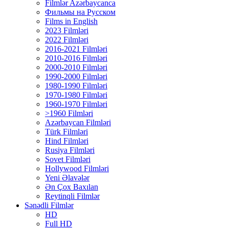
Filmlər Azərbaycanca
Фильмы на Русском
Films in English
2023 Filmləri
2022 Filmləri
2016-2021 Filmləri
2010-2016 Filmləri
2000-2010 Filmləri
1990-2000 Filmləri
1980-1990 Filmləri
1970-1980 Filmləri
1960-1970 Filmləri
>1960 Filmləri
Azərbaycan Filmləri
Türk Filmləri
Hind Filmləri
Rusiya Filmləri
Sovet Filmləri
Hollywood Filmləri
Yeni Əlavələr
Ən Çox Baxılan
Reytinqli Filmlər
Sənədli Filmlər
HD
Full HD