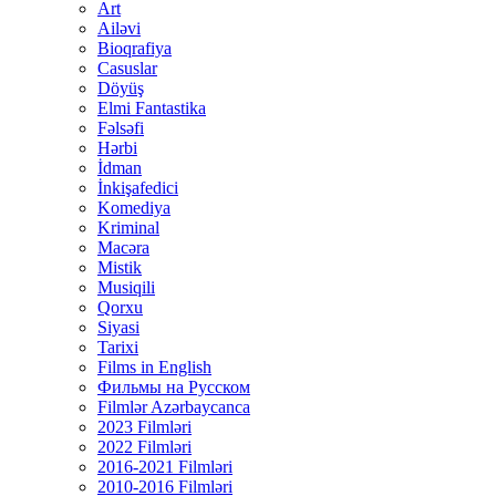
Art
Ailəvi
Bioqrafiya
Casuslar
Döyüş
Elmi Fantastika
Fəlsəfi
Hərbi
İdman
İnkişafedici
Komediya
Kriminal
Macəra
Mistik
Musiqili
Qorxu
Siyasi
Tarixi
Films in English
Фильмы на Русском
Filmlər Azərbaycanca
2023 Filmləri
2022 Filmləri
2016-2021 Filmləri
2010-2016 Filmləri