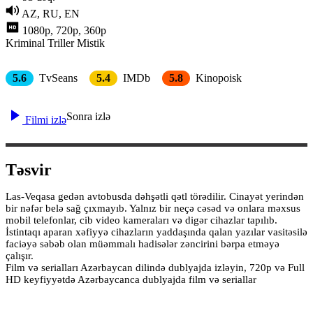
AZ, RU, EN
1080p, 720p, 360p
Kriminal
Triller
Mistik
5.6
TvSeans
5.4
IMDb
5.8
Kinopoisk
Sonra izlə
Filmi izlə
Təsvir
Las-Veqasa gedən avtobusda dəhşətli qətl törədilir. Cinayət yerindən
bir nəfər belə sağ çıxmayıb. Yalnız bir neçə cəsəd və onlara məxsus
mobil telefonlar, cib video kameraları və digər cihazlar tapılıb.
İstintaqı aparan xəfiyyə cihazların yaddaşında qalan yazılar vasitəsilə
faciəyə səbəb olan müəmmalı hadisələr zəncirini bərpa etməyə
çalışır.
Film və serialları Azərbaycan dilində dublyajda izləyin, 720p və Full
HD keyfiyyətdə Azərbaycanca dublyajda film və seriallar