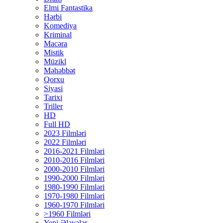
Elmi Fantastika
Hərbi
Komediya
Kriminal
Macəra
Mistik
Müzikl
Məhəbbət
Qorxu
Siyasi
Tarixi
Triller
HD
Full HD
2023 Filmləri
2022 Filmləri
2016-2021 Filmləri
2010-2016 Filmləri
2000-2010 Filmləri
1990-2000 Filmləri
1980-1990 Filmləri
1970-1980 Filmləri
1960-1970 Filmləri
>1960 Filmləri
Yeni Əlavələr