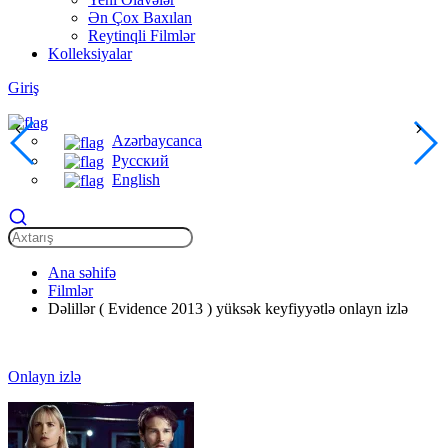
Ən Çox Baxılan
Reytinqli Filmlər
Kolleksiyalar
Giriş
Azərbaycanca
Русский
English
Ana səhifə
Filmlər
Dəlillər ( Evidence 2013 ) yüksək keyfiyyətlə onlayn izlə
Onlayn izlə