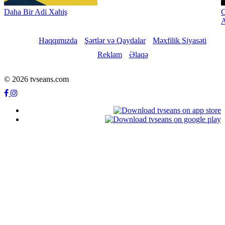
Daha Bir Adi Xahiş
C
A
Haqqımızda
Şərtlər və Qaydalar
Məxfilik Siyasəti
Reklam
Əlaqə
© 2026 tvseans.com