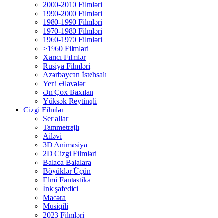
2000-2010 Filmləri
1990-2000 Filmləri
1980-1990 Filmləri
1970-1980 Filmləri
1960-1970 Filmləri
>1960 Filmləri
Xarici Filmlər
Rusiya Filmləri
Azərbaycan İstehsalı
Yeni Əlavələr
Ən Çox Baxılan
Yüksək Reytinqli
Cizgi Filmlər
Seriallar
Tammetrajlı
Ailəvi
3D Animasiya
2D Cizgi Filmləri
Balaca Balalara
Böyüklər Üçün
Elmi Fantastika
İnkişafedici
Macəra
Musiqili
2023 Filmləri