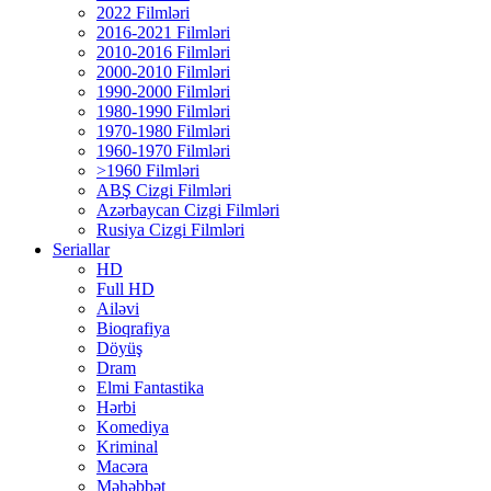
2022 Filmləri
2016-2021 Filmləri
2010-2016 Filmləri
2000-2010 Filmləri
1990-2000 Filmləri
1980-1990 Filmləri
1970-1980 Filmləri
1960-1970 Filmləri
>1960 Filmləri
ABŞ Cizgi Filmləri
Azərbaycan Cizgi Filmləri
Rusiya Cizgi Filmləri
Seriallar
HD
Full HD
Ailəvi
Bioqrafiya
Döyüş
Dram
Elmi Fantastika
Hərbi
Komediya
Kriminal
Macəra
Məhəbbət