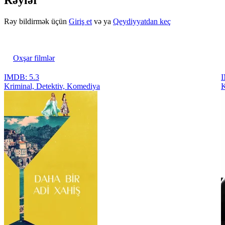
Rəylər
Rəy bildirmək üçün
Giriş et
və ya
Qeydiyyatdan keç
Oxşar filmlər
IMDB: 5.3
I
Kriminal, Detektiv, Komediya
K