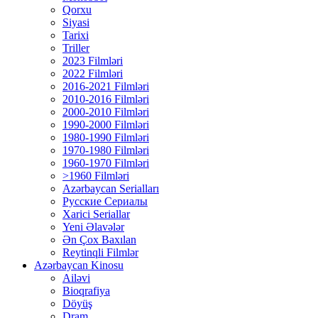
Qorxu
Siyasi
Tarixi
Triller
2023 Filmləri
2022 Filmləri
2016-2021 Filmləri
2010-2016 Filmləri
2000-2010 Filmləri
1990-2000 Filmləri
1980-1990 Filmləri
1970-1980 Filmləri
1960-1970 Filmləri
>1960 Filmləri
Azərbaycan Serialları
Русские Сериалы
Xarici Seriallar
Yeni Əlavələr
Ən Çox Baxılan
Reytinqli Filmlər
Azərbaycan Kinosu
Ailəvi
Bioqrafiya
Döyüş
Dram