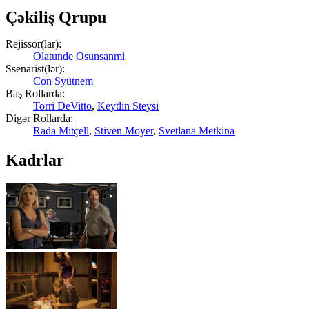
Çəkiliş Qrupu
Rejissor(lar):
Olatunde Osunsanmi
Ssenarist(lər):
Con Syütnem
Baş Rollarda:
Torri DeVitto
,
Keytlin Steysi
Digər Rollarda:
Rada Mitçell
,
Stiven Moyer
,
Svetlana Metkina
Kadrlar