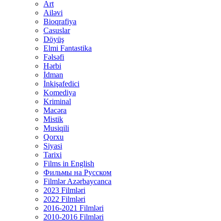
Art
Ailəvi
Bioqrafiya
Casuslar
Döyüş
Elmi Fantastika
Fəlsəfi
Hərbi
İdman
İnkişafedici
Komediya
Kriminal
Macəra
Mistik
Musiqili
Qorxu
Siyasi
Tarixi
Films in English
Фильмы на Русском
Filmlər Azərbaycanca
2023 Filmləri
2022 Filmləri
2016-2021 Filmləri
2010-2016 Filmləri