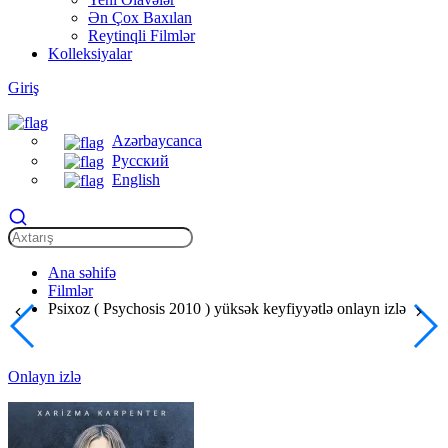
Ən Çox Baxılan
Reytinqli Filmlər
Kolleksiyalar
Giriş
Azərbaycanca
Русский
English
Ana səhifə
Filmlər
Psixoz ( Psychosis 2010 ) yüksək keyfiyyətlə onlayn izlə
Onlayn izlə