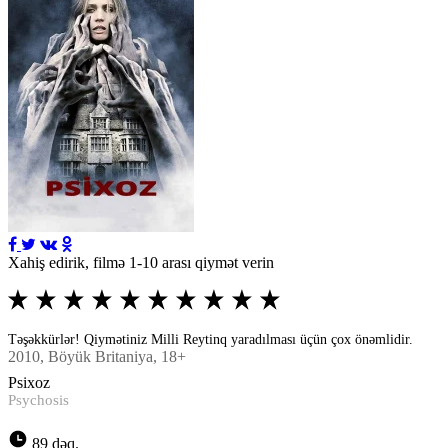
Xahiş edirik, filmə 1-10 arası qiymət verin
Təşəkkürlər! Qiymətiniz Milli Reytinq yaradılması üçün çox önəmlidir.
2010
, Böyük Britaniya, 18+
Psixoz
Psychosis
89 dəq.