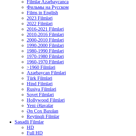
Filmlər Azərbaycanca
Фильмы на Русском
Films in English
2023 Filmləri
2022 Filmləri
2016-2021 Filmləri
2010-2016 Filmləri
2000-2010 Filmləri
1990-2000 Filmləri
1980-1990 Filmləri
1970-1980 Filmləri
1960-1970 Filmləri
>1960 Filmləri
Azərbaycan Filmləri
Türk Filmləri
Hind Filmləri
Rusiya Filmləri
Sovet Filmləri
Hollywood Filmləri
Yeni Əlavələr
Ən Çox Baxılan
Reytinqli Filmlər
Sənədli Filmlər
HD
Full HD