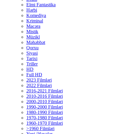
Elmi Fantastika
Hərbi
Komediya
Kriminal
Macəra
Mistik
Müzikl
Məhəbbət
Qorxu
Siyasi
Tarixi
Triller
HD
Full HD
2023 Filmləri
2022 Filmləri
2016-2021 Filmləri
2010-2016 Filmləri
2000-2010 Filmləri
1990-2000 Filmləri
1980-1990 Filmləri
1970-1980 Filmləri
1960-1970 Filmləri
>1960 Filmləri
Yeni Əlavələr