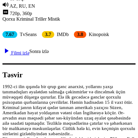
AZ, RU, EN
720p, 360p
Qorxu
Kriminal
Triller
Mistik
7.67
TvSeans
3.7
IMDb
3.8
Kinopoisk
Sonra izlə
Filmi izlə
Təsvir
1992-сi ilin qışında bir qrup gənc anarxist, yollarını yaxşı
tanımadıqları əyalətdən salmağa çəkinmirlər və dincəlmək üçün
müvəqqəti düşərgə qururlar. Elə ilk gecədəcə gənclər qorxulu
psixopatın qurbanlarına çevrilirlər. Həmin hadisədən 15 il vaxt ötür.
Kriminal janrın kifayət qədər tanınan amerikalı yazıçısı Süzen,
Amerikadan həyat yoldaşının vətəni olan İngiltərəyə köçür. Ər-
arvadın əsas məqsədi şəhər səs-küyündən uzaq əyalət qəsəbəsində
ailə səadəti tapmaqdır. Tezliklə məqsədlərinə çatırlar və şəhərkənarı
bir malikanəyə məskunlaşırlar. Cütlük hələ ki, evin keçmişin qorxulu
sirrlərini gizlətdiyindən xəbərsizdir...