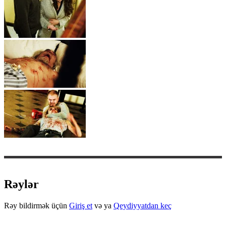
Rəylər
Rəy bildirmək üçün
Giriş et
və ya
Qeydiyyatdan keç