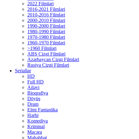
2022 Filmləri
2016-2021 Filmləri
2010-2016 Filmləri
2000-2010 Filmləri
1990-2000 Filmləri
1980-1990 Filmləri
1970-1980 Filmləri
1960-1970 Filmləri
>1960 Filmləri
ABŞ Cizgi Filmləri
Azərbaycan Cizgi Filmləri
Rusiya Cizgi Filmləri
Seriallar
HD
Full HD
Ailəvi
Bioqrafiya
Döyüş
Dram
Elmi Fantastika
Hərbi
Komediya
Kriminal
Macəra
Məhəbbət