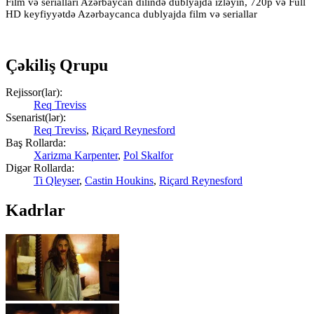
Film və serialları Azərbaycan dilində dublyajda izləyin, 720p və Full
HD keyfiyyətdə Azərbaycanca dublyajda film və seriallar
Çəkiliş Qrupu
Rejissor(lar):
Req Treviss
Ssenarist(lər):
Req Treviss
,
Riçard Reynesford
Baş Rollarda:
Xarizma Karpenter
,
Pol Skalfor
Digər Rollarda:
Ti Qleyser
,
Castin Houkins
,
Riçard Reynesford
Kadrlar