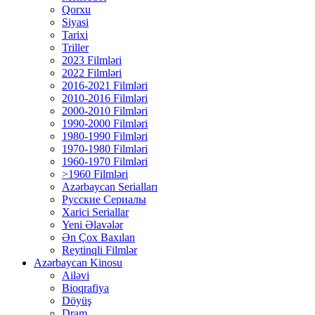
Qorxu
Siyasi
Tarixi
Triller
2023 Filmləri
2022 Filmləri
2016-2021 Filmləri
2010-2016 Filmləri
2000-2010 Filmləri
1990-2000 Filmləri
1980-1990 Filmləri
1970-1980 Filmləri
1960-1970 Filmləri
>1960 Filmləri
Azərbaycan Serialları
Русские Сериалы
Xarici Seriallar
Yeni Əlavələr
Ən Çox Baxılan
Reytinqli Filmlər
Azərbaycan Kinosu
Ailəvi
Bioqrafiya
Döyüş
Dram