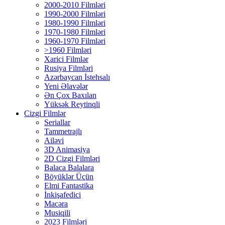
2000-2010 Filmləri
1990-2000 Filmləri
1980-1990 Filmləri
1970-1980 Filmləri
1960-1970 Filmləri
>1960 Filmləri
Xarici Filmlər
Rusiya Filmləri
Azərbaycan İstehsalı
Yeni Əlavələr
Ən Çox Baxılan
Yüksək Reytinqli
Cizgi Filmlər
Seriallar
Tammetrajlı
Ailəvi
3D Animasiya
2D Cizgi Filmləri
Balaca Balalara
Böyüklər Üçün
Elmi Fantastika
İnkişafedici
Macəra
Musiqili
2023 Filmləri