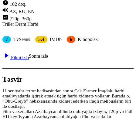
102 dəq.
AZ, RU, EN
720p, 360p
Triller
Dram
Hərbi
7
TvSeans
5.4
IMDb
6
Kinopoisk
Sonra izlə
Filmi izlə
Təsvir
11 sentyabr terror hadisəsindən sonra Cek Farmer İraqdakı hərbi
əməliyyatlarda iştirak etmək üçün hərbi xidmətə yollanır. Burada o,
“Əbu-Qreyb” həbsxanasında xidmət edərkən iraqlı məhbusların biri
ilə dostlaşır.
Film və serialları Azərbaycan dilində dublyajda izləyin, 720p və Full
HD keyfiyyətdə Azərbaycanca dublyajda film və seriallar