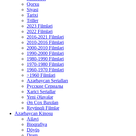
Qorxu
Siyasi
Tarixi
Triller
2023 Filmləri
2022 Filmləri
2016-2021 Filmləri
2010-2016 Filmləri
2000-2010 Filmləri
1990-2000 Filmləri
1980-1990 Filmləri
1970-1980 Filmləri
1960-1970 Filmləri
>1960 Filmləri
Azərbaycan Serialları
Русские Сериалы
Xarici Seriallar
Yeni Əlavələr
Ən Çox Baxılan
Reytinqli Filmlər
Azərbaycan Kinosu
Ailəvi
Bioqrafiya
Döyüş
Dram