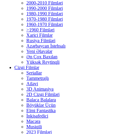
2000-2010 Filmləri
1990-2000 Filmləri
1980-1990 Filmləri
1970-1980 Filmləri
1960-1970 Filmləri
>1960 Filmləri
Xarici Filmlər
Rusiya Filmləri
Azərbaycan İstehsalı
Yeni Əlavələr
Ən Çox Baxılan
Yüksək Reytinqli
Cizgi Filmlər
Seriallar
Tammetrajlı
Ailəvi
3D Animasiya
2D Cizgi Filmləri
Balaca Balalara
Böyüklər Üçün
Elmi Fantastika
İnkişafedici
Macəra
Musiqili
2023 Filmləri