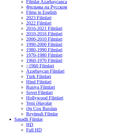
Filmlər Azərbaycanca
Фильмы на Русском
Films in English
2023 Filmləri
2022 Filmləri
2016-2021 Filmləri
2010-2016 Filmləri
2000-2010 Filmləri
1990-2000 Filmləri
1980-1990 Filmləri
1970-1980 Filmləri
1960-1970 Filmləri
>1960 Filmləri
Azərbaycan Filmləri
Türk Filmləri
Hind Filmləri
Rusiya Filmləri
Sovet Filmləri
Hollywood Filmləri
Yeni Əlavələr
Ən Çox Baxılan
Reytinqli Filmlər
Sənədli Filmlər
HD
Full HD