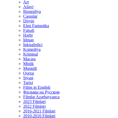
Art
Ailəvi
Bioqrafiya
Casuslar
Döyüş
Elmi Fantastika
Fəlsəfi
Hərbi
İdman
İnkişafedici
Komediya
Kriminal
Macəra
Mistik
Musiqili
Qorxu
Siyasi
Tarixi
Films in English
Фильмы на Русском
Filmlər Azərbaycanca
2023 Filmləri
2022 Filmləri
2016-2021 Filmləri
2010-2016 Filmləri