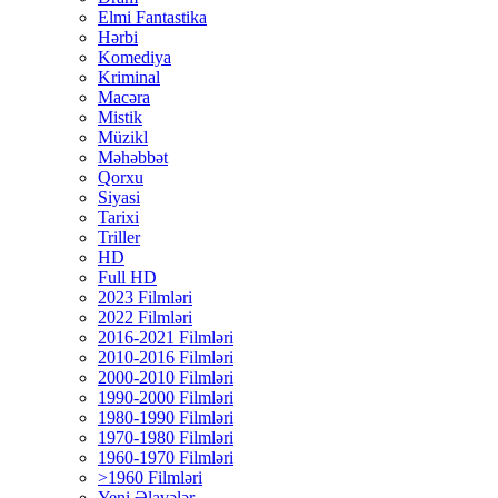
Elmi Fantastika
Hərbi
Komediya
Kriminal
Macəra
Mistik
Müzikl
Məhəbbət
Qorxu
Siyasi
Tarixi
Triller
HD
Full HD
2023 Filmləri
2022 Filmləri
2016-2021 Filmləri
2010-2016 Filmləri
2000-2010 Filmləri
1990-2000 Filmləri
1980-1990 Filmləri
1970-1980 Filmləri
1960-1970 Filmləri
>1960 Filmləri
Yeni Əlavələr