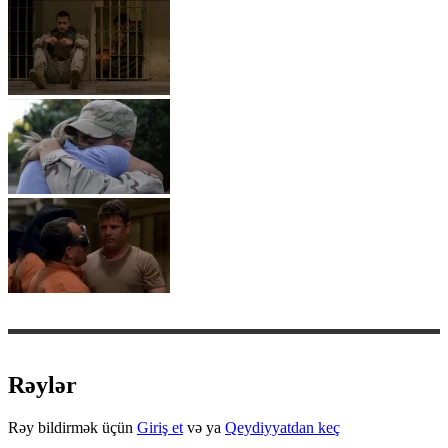
Rəylər
Rəy bildirmək üçün
Giriş et
və ya
Qeydiyyatdan keç