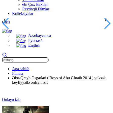
Ən Çox Baxılan
Reytinqli Filmlər
Kolleksiyalar
Giriş
Azərbaycanca
Русский
English
Ana səhifə
Filmlər
Əbu-Qreyb Əsgərləri ( Boys of Abu Ghraib 2014 ) yüksək
keyfiyyətlə onlayn izlə
Onlayn izlə