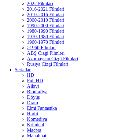
2022 Filmləri
2016-2021 Filmləri
2010-2016 Filmləri
2000-2010 Filmləri
1990-2000 Filmləri
1980-1990 Filmləri
1970-1980 Filmləri
1960-1970 Filmləri
>1960 Filmləri
ABŞ Cizgi Filmləri
Azərbaycan Cizgi Filmləri
Rusiya Cizgi Filmləri
Seriallar
HD
Full HD
Ailəvi
Bioqrafiya
Döyüş
Dram
Elmi Fantastika
Hərbi
Komediya
Kriminal
Macəra
Məhəbbət