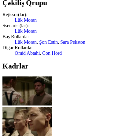
Çəkiliş Qrupu
Rejissor(lar):
Lük Moran
Ssenarist(lər):
Lük Moran
Baş Rollarda:
Lük Moran
,
Şon Estin
,
Sara Pekston
Digər Rollarda:
Omid Abtahi
,
Con Hörd
Kadrlar