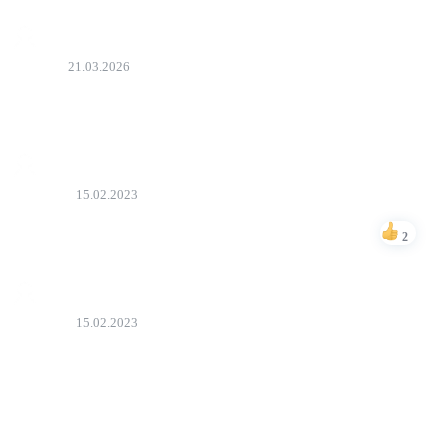
Osman
21.03.2026
baxağ görəy necədi
Bəyən
İbrahim
15.02.2023
Teşekkürler maraqlı idi.
2
Bəyən
İbrahim
15.02.2023
Bu hemişe bele olub emiri əyleceye çevirerey işcence edirler.
Yer üzündə en böyük cineayetkar mehz dövlete xidmet
edenlerdi.
Bəyən