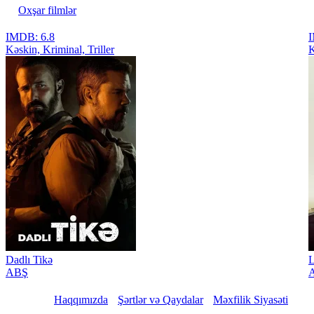
Oxşar filmlər
IMDB: 6.8
I
Kəskin, Kriminal, Triller
K
Dadlı Tikə
L
ABŞ
A
Haqqımızda
Şərtlər və Qaydalar
Məxfilik Siyasəti