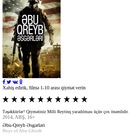
Xahiş edirik, filmə 1-10 arası qiymət verin
Təşəkkürlər! Qiymətiniz Milli Reytinq yaradılması üçün çox önəmlidir.
2014
, ABŞ, 16+
Əbu-Qreyb Əsgərləri
Boys of Abu Ghraib