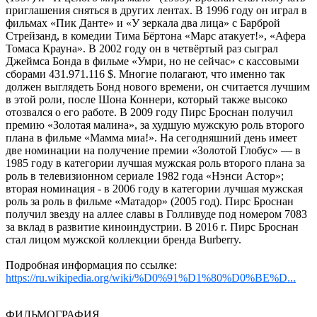
приглашения сняться в других лентах. В 1996 году он играл в
фильмах «Пик Данте» и «У зеркала два лица» с Барброй
Стрейзанд, в комедии Тима Бёртона «Марс атакует!», «Афера
Томаса Крауна». В 2002 году он в четвёртый раз сыграл
Джеймса Бонда в фильме «Умри, но не сейчас» с кассовыми
сборами 431.971.116 $. Многие полагают, что именно так
должен выглядеть Бонд нового времени, он считается лучшим
в этой роли, после Шона Коннери, который также высоко
отозвался о его работе. В 2009 году Пирс Броснан получил
премию «Золотая малина», за худшую мужскую роль второго
плана в фильме «Мамма миа!». На сегодняшний день имеет
две номинации на получение премии «Золотой Глобус» — в
1985 году в категории лучшая мужская роль второго плана за
роль в телевизионном сериале 1982 года «Нэнси Астор»;
вторая номинация - в 2006 году в категории лучшая мужская
роль за роль в фильме «Матадор» (2005 год). Пирс Броснан
получил звезду на аллее славы в Голливуде под номером 7083
за вклад в развитие киноиндустрии. В 2016 г. Пирс Броснан
стал лицом мужской коллекции бренда Burberry.
Подробная информация по ссылке:
https://ru.wikipedia.org/wiki/%D0%91%D1%80%D0%BE%D...
ФИЛЬМОГРАФИЯ