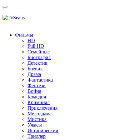
Toggle
navigation
Фильмы
HD
Full HD
Семейные
Биография
Детектив
Боевик
Драма
Фантастика
Фентези
Война
Комедия
Криминал
Приключения
Мелодрама
Мистика
Ужасы
Исторический
Tриллер