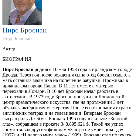
Пирс Броснан
Пирс Броснан
Актер
БИОГРАФИЯ
Пирс Броснан
родился 16 мая 1953 года в ирландском городе
Дроэда. Через год после рождения сына отец бросил семью, а
мать оставила мальчика на попечение бабушки. Проживал в
ирландском городе Наван. В 11 лет вместе с матерью
переехали в Лондон. В 16 лет Броснан начал работать в
фотостудии. В 1973 году Броснан поступил в Лондонский
центр драматического искусства, где на протяжении 3 лет
обучался актёрскому мастерству. После его окончания играл в
английских театрах и на телевидении. Впервые Броснан
сыграл роль Джеймса Бонда в 1995 году в фильме «Золотой
глаз», собравшем в прокате 348.895.621 $. Такой же успех
сопутствовал другим фильмам «Завтра не умрёт никогда»
(1997) и «И целого мира мало» (1999). Броснан стал получать