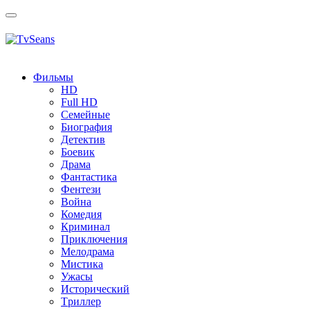
Toggle
navigation
Фильмы
HD
Full HD
Семейные
Биография
Детектив
Боевик
Драма
Фантастика
Фентези
Война
Комедия
Криминал
Приключения
Мелодрама
Мистика
Ужасы
Исторический
Tриллер