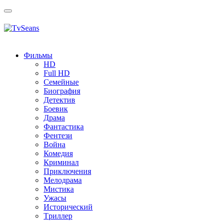
Toggle
navigation
Фильмы
HD
Full HD
Семейные
Биография
Детектив
Боевик
Драма
Фантастика
Фентези
Война
Комедия
Криминал
Приключения
Мелодрама
Мистика
Ужасы
Исторический
Tриллер