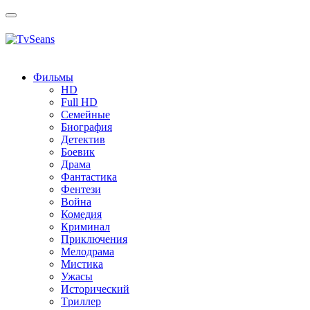
Toggle
navigation
Фильмы
HD
Full HD
Семейные
Биография
Детектив
Боевик
Драма
Фантастика
Фентези
Война
Комедия
Криминал
Приключения
Мелодрама
Мистика
Ужасы
Исторический
Tриллер