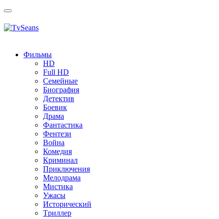
Toggle
navigation
Фильмы
HD
Full HD
Семейные
Биография
Детектив
Боевик
Драма
Фантастика
Фентези
Война
Комедия
Криминал
Приключения
Мелодрама
Мистика
Ужасы
Исторический
Tриллер