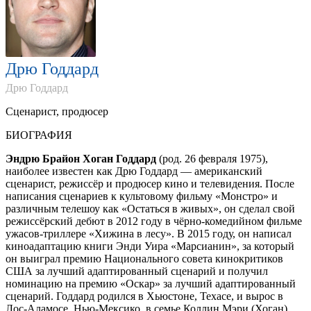
Дрю Годдард
Дрю Годдард
Cценарист, продюсер
БИОГРАФИЯ
Эндрю Брайон Хоган Годдард
(род. 26 февраля 1975),
наиболее известен как Дрю Годдард — американский
сценарист, режиссёр и продюсер кино и телевидения. После
написания сценариев к культовому фильму «Монстро» и
различным телешоу как «Остаться в живых», он сделал свой
режиссёрский дебют в 2012 году в чёрно-комедийном фильме
ужасов-триллере «Хижина в лесу». В 2015 году, он написал
киноадаптацию книги Энди Уира «Марсианин», за который
он выиграл премию Национального совета кинокритиков
США за лучший адаптированный сценарий и получил
номинацию на премию «Оскар» за лучший адаптированный
сценарий. Годдард родился в Хьюстоне, Техасе, и вырос в
Лос-Аламосе, Нью-Мексико, в семье Коллин Мэри (Хоган),