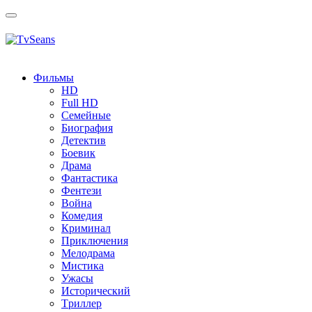
Toggle
navigation
Фильмы
HD
Full HD
Семейные
Биография
Детектив
Боевик
Драма
Фантастика
Фентези
Война
Комедия
Криминал
Приключения
Мелодрама
Мистика
Ужасы
Исторический
Tриллер