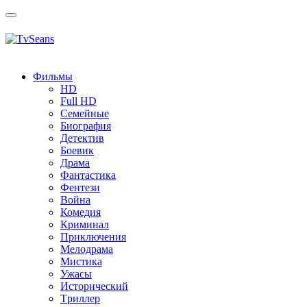
Toggle
navigation
Фильмы
HD
Full HD
Семейные
Биография
Детектив
Боевик
Драма
Фантастика
Фентези
Война
Комедия
Криминал
Приключения
Мелодрама
Мистика
Ужасы
Исторический
Tриллер