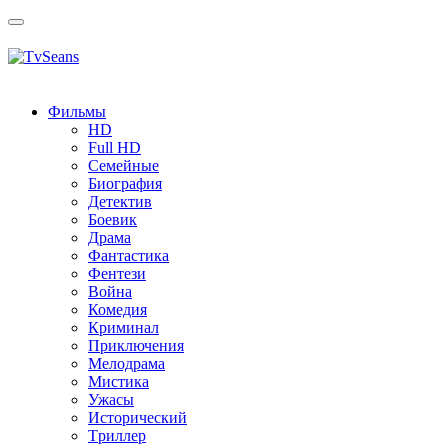
Toggle
navigation
Фильмы
HD
Full HD
Семейные
Биография
Детектив
Боевик
Драма
Фантастика
Фентези
Война
Комедия
Криминал
Приключения
Мелодрама
Мистика
Ужасы
Исторический
Tриллер