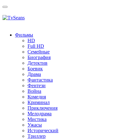
Toggle
navigation
Фильмы
HD
Full HD
Семейные
Биография
Детектив
Боевик
Драма
Фантастика
Фентези
Война
Комедия
Криминал
Приключения
Мелодрама
Мистика
Ужасы
Исторический
Tриллер