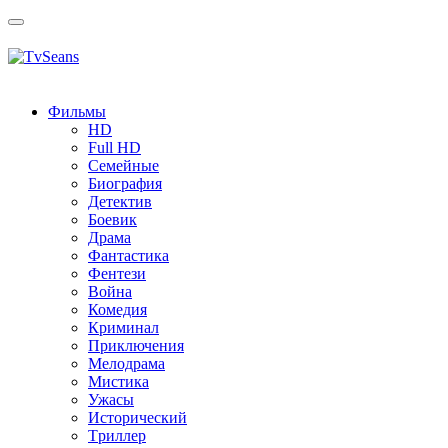
Toggle
navigation
Фильмы
HD
Full HD
Семейные
Биография
Детектив
Боевик
Драма
Фантастика
Фентези
Война
Комедия
Криминал
Приключения
Мелодрама
Мистика
Ужасы
Исторический
Tриллер