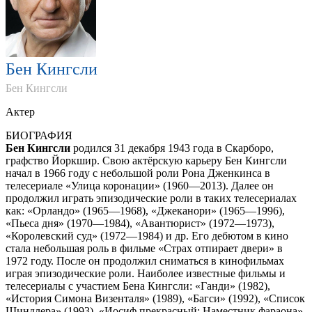
Бен Кингсли
Бен Кингсли
Актер
БИОГРАФИЯ
Бен Кингсли
родился 31 декабря 1943 года в Скарборо,
графство Йоркшир. Свою актёрскую карьеру Бен Кингсли
начал в 1966 году с небольшой роли Рона Дженкинса в
телесериале «Улица коронации» (1960—2013). Далее он
продолжил играть эпизодические роли в таких телесериалах
как: «Орландо» (1965—1968), «Джеканори» (1965—1996),
«Пьеса дня» (1970—1984), «Авантюрист» (1972—1973),
«Королевский суд» (1972—1984) и др. Его дебютом в кино
стала небольшая роль в фильме «Страх отпирает двери» в
1972 году. После он продолжил сниматься в кинофильмах
играя эпизодические роли. Наиболее известные фильмы и
телесериалы с участием Бена Кингсли: «Ганди» (1982),
«История Симона Визенталя» (1989), «Багси» (1992), «Список
Шиндлера» (1993), «Иосиф прекрасный: Наместник фараона»