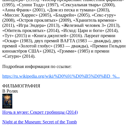
(1995), «Суини Тодд» (1997), «Сексуальная тварь» (2000),
«Анна Франк» (2001), «Дом из песка и тумана» (2003),
«Миссис Харрис» (2005), «Бладрейн» (2005), «Секс-гуру»
(2008), «Остров проклятых» (2009), «Хранитель времени»
(2011), «Игра Эндера» (2013), «Железный человек 3» (2013),
«Обитель проклятых» (2014), «Исход: Цари и боги» (2014),
«Тут» (2015) и «Книга джунглей» (2016). Лауреат премии
«Оскар» (1983), двух премий BAFTA (1983 — дважды), двух
премий «Золотой глобус» (1983 — дважды), «Премии Гильдии
киноактёров США» (2002), «Грэмми» (1985) и премии
«Сатурн» (2014).
Подробная информация по ссылке:
https://ru.wikipedia.org/wiki/%D0%91%D0%B5%D0%BD_%...
ФИЛЬМОГРАФИЯ
В Ролях
Ночь в музее: Секрет гробницы (2014)
Night at the Museum: Secret of the Tomb