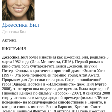
Джессика Бил
Джессика Бил
Актриса
БИОГРАФИЯ
Джессика Бил
более известная как Джессика Бил, родилась 3
марта 1982 года (Или, Миннесота, США). Первой ролью в
кино стала роль бунтарки-гота Кейси Джэксон, внучки
Питера Фонды, в критически принятой драме «Золото Ули»
(1997). Эта роль принесла ей премию Young Artist Award.
Прорывом для Джессики стала роль Софи, возлюбленной
героя Эдварда Нортона в «Иллюзионисте» (реж. Нил Бургер,
2006), за которую она получила две премии. Была партнершей
Николаса Кейджа по фильму «Пророк» (2007). 8 сентября 2008
года участвовала в международной премьере фильма «Лёгкое
поведение» на Международном кинофестивале в Торонто, в
котором снялась вместе с Беном Барнсом, Кристин Скотт
Томас и Колином Фёртом. С 19 октября 2012 года Джессика