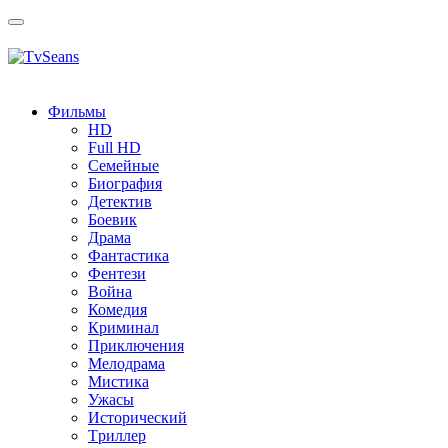
Toggle
navigation
Фильмы
HD
Full HD
Семейные
Биография
Детектив
Боевик
Драма
Фантастика
Фентези
Война
Комедия
Криминал
Приключения
Мелодрама
Мистика
Ужасы
Исторический
Tриллер