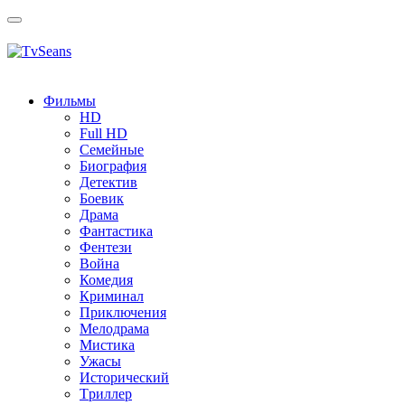
Toggle
navigation
Фильмы
HD
Full HD
Семейные
Биография
Детектив
Боевик
Драма
Фантастика
Фентези
Война
Комедия
Криминал
Приключения
Мелодрама
Мистика
Ужасы
Исторический
Tриллер