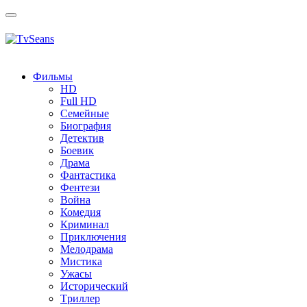
Toggle
navigation
Фильмы
HD
Full HD
Семейные
Биография
Детектив
Боевик
Драма
Фантастика
Фентези
Война
Комедия
Криминал
Приключения
Мелодрама
Мистика
Ужасы
Исторический
Tриллер