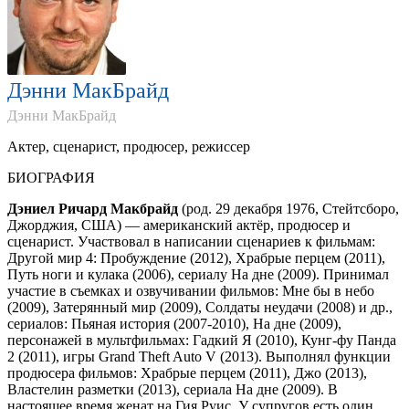
Дэнни МакБрайд
Дэнни МакБрайд
Актер, cценарист, продюсер, режиссер
БИОГРАФИЯ
Дэниел Ричард Макбрайд
(род. 29 декабря 1976, Стейтсборо,
Джорджия, США) — американский актёр, продюсер и
сценарист. Участвовал в написании сценариев к фильмам:
Другой мир 4: Пробуждение (2012), Храбрые перцем (2011),
Путь ноги и кулака (2006), сериалу На дне (2009). Принимал
участие в съемках и озвучивании фильмов: Мне бы в небо
(2009), Затерянный мир (2009), Солдаты неудачи (2008) и др.,
сериалов: Пьяная история (2007-2010), На дне (2009),
персонажей в мультфильмах: Гадкий Я (2010), Кунг-фу Панда
2 (2011), игры Grand Theft Auto V (2013). Выполнял функции
продюсера фильмов: Храбрые перцем (2011), Джо (2013),
Властелин разметки (2013), сериала На дне (2009). В
настоящее время женат на Гия Руис. У супругов есть один