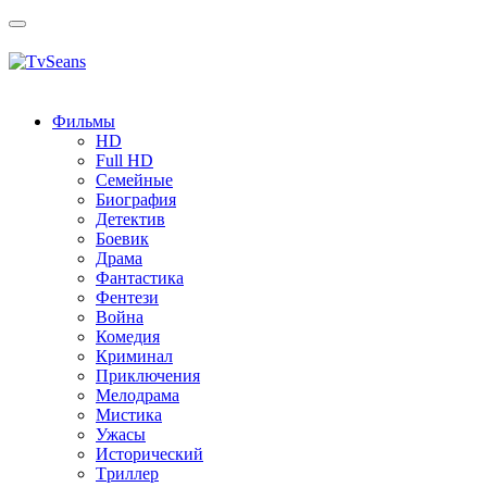
Toggle
navigation
Фильмы
HD
Full HD
Семейные
Биография
Детектив
Боевик
Драма
Фантастика
Фентези
Война
Комедия
Криминал
Приключения
Мелодрама
Мистика
Ужасы
Исторический
Tриллер