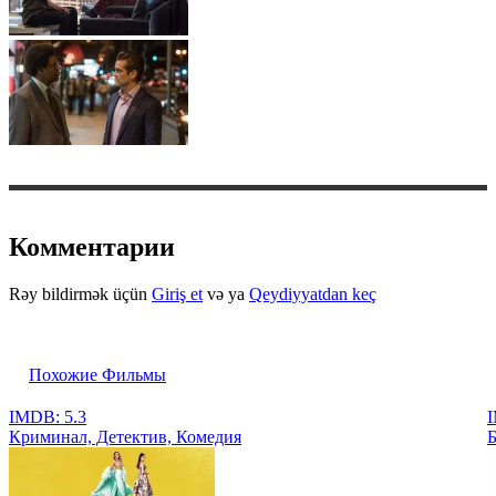
Комментарии
Rəy bildirmək üçün
Giriş et
və ya
Qeydiyyatdan keç
Похожие Фильмы
IMDB: 5.3
I
Криминал, Детектив, Комедия
Б