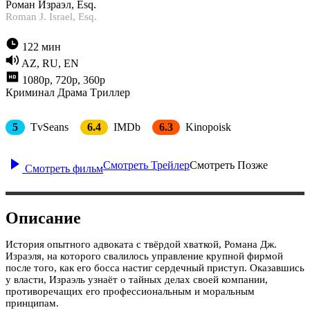
Роман Израэл, Esq.
Roman J. Israel, Esq.
122 мин
AZ, RU, EN
1080p, 720p, 360p
Криминал
Драма
Tриллер
5
TvSeans
6.4
IMDb
6.3
Kinopoisk
Смотреть Трейлер
Смотреть Позже
Смотреть фильм
Описание
История опытного адвоката с твёрдой хваткой, Романа Дж.
Израэля, на которого свалилось управление крупной фирмой
после того, как его босса настиг сердечный приступ. Оказавшись
у власти, Израэль узнаёт о тайных делах своей компании,
противоречащих его профессиональным и моральным
принципам.