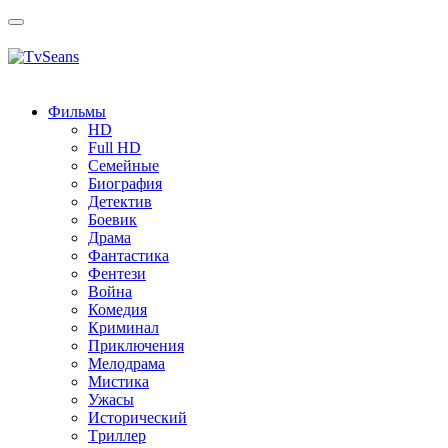
Toggle
navigation
Фильмы
HD
Full HD
Семейные
Биография
Детектив
Боевик
Драма
Фантастика
Фентези
Война
Комедия
Криминал
Приключения
Мелодрама
Мистика
Ужасы
Исторический
Tриллер