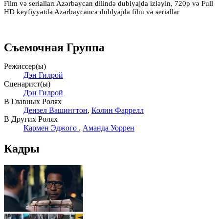
Film və serialları Azərbaycan dilində dublyajda izləyin, 720p və Full
HD keyfiyyətdə Azərbaycanca dublyajda film və seriallar
Съемочная Группа
Режиссер(ы)
Дэн Гилрой
Сценарист(ы)
Дэн Гилрой
В Главных Ролях
Дензел Вашингтон
,
Колин Фаррелл
В Других Ролях
Кармен Эджого
,
Аманда Уоррен
Кадры